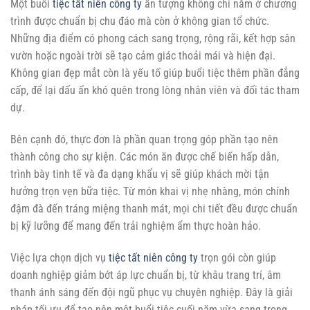
Một buổi
tiệc tất niên công ty
ấn tượng không chỉ nằm ở chương
trình được chuẩn bị chu đáo mà còn ở không gian tổ chức.
Những địa điểm có phong cách sang trọng, rộng rãi, kết hợp sân
vườn hoặc ngoài trời sẽ tạo cảm giác thoải mái và hiện đại.
Không gian đẹp mắt còn là yếu tố giúp buổi tiệc thêm phần đẳng
cấp, để lại dấu ấn khó quên trong lòng nhân viên và đối tác tham
dự.
Bên cạnh đó, thực đơn là phần quan trọng góp phần tạo nên
thành công cho sự kiện. Các món ăn được chế biến hấp dẫn,
trình bày tinh tế và đa dạng khẩu vị sẽ giúp khách mời tận
hưởng trọn vẹn bữa tiệc. Từ món khai vị nhẹ nhàng, món chính
đậm đà đến tráng miệng thanh mát, mọi chi tiết đều được chuẩn
bị kỹ lưỡng để mang đến trải nghiệm ẩm thực hoàn hảo.
Việc lựa chọn dịch vụ
tiệc tất niên công ty
trọn gói còn giúp
doanh nghiệp giảm bớt áp lực chuẩn bị, từ khâu trang trí, âm
thanh ánh sáng đến đội ngũ phục vụ chuyên nghiệp. Đây là giải
pháp tối ưu để tạo nên một buổi tiệc cuối năm vừa sang trọng,