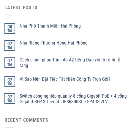
LATEST POSTS
Nhà Phố Thanh Miện Hải Phòng
08
Th8
Nhà Riêng Thượng Hồng Hải Phòng
07
Th8
Cách chinh phục Trình độ A2 tiếng Đức với lộ trình rõ
07
Th8
ràng
Vì Sao Nên Đặt Tiệc Tất Niên Công Ty Trọn Gói?
07
Th8
Switch công nghiệp quản lý 8 cổng Gigabit PoE + 4 cổng
07
Th8
Gigabit SFP 3Onedata IES6300SL-8GP4GS-2LV
RECENT COMMENTS