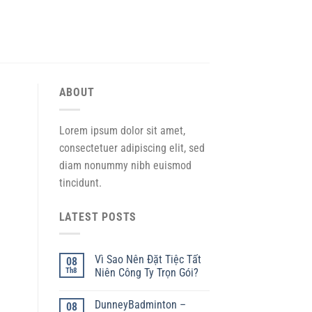
ABOUT
Lorem ipsum dolor sit amet,
consectetuer adipiscing elit, sed
diam nonummy nibh euismod
tincidunt.
LATEST POSTS
Vì Sao Nên Đặt Tiệc Tất
08
Th8
Niên Công Ty Trọn Gói?
DunneyBadminton –
08