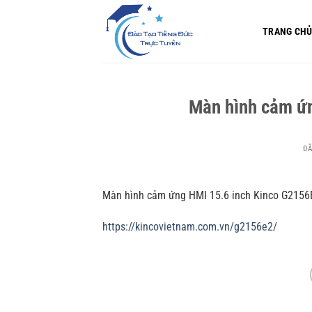
Bỏ
qua
TRANG CH
nội
dung
Màn hình cảm ứ
Đ
Màn hình cảm ứng HMI 15.6 inch Kinco G2156E
https://kincovietnam.com.vn/g2156e2/