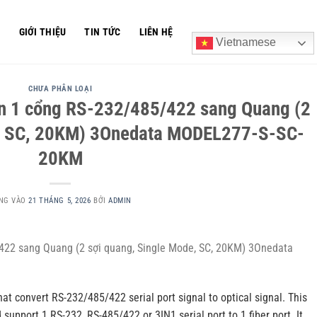
Ủ
GIỚI THIỆU
TIN TỨC
LIÊN HỆ
Vietnamese
CHƯA PHÂN LOẠI
ện 1 cổng RS-232/485/422 sang Quang (2
e, SC, 20KM) 3Onedata MODEL277-S-SC-
20KM
NG VÀO
21 THÁNG 5, 2026
BỞI
ADMIN
422 sang Quang (2 sợi quang, Single Mode, SC, 20KM) 3Onedata
t convert RS-232/485/422 serial port signal to optical signal. This
 support 1 RS-232, RS-485/422 or 3IN1 serial port to 1 fiber port. It