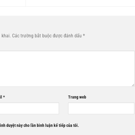
 khai.
Các trường bắt buộc được đánh dấu
*
il
*
Trang web
rình duyệt này cho lần bình luận kế tiếp của tôi.