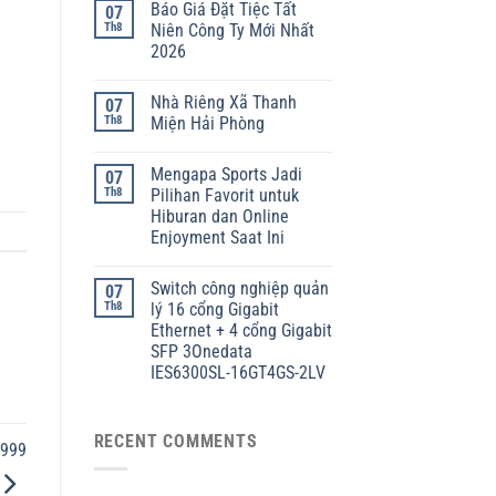
Báo Giá Đặt Tiệc Tất
07
Th8
Niên Công Ty Mới Nhất
2026
Nhà Riêng Xã Thanh
07
Th8
Miện Hải Phòng
Mengapa Sports Jadi
07
Th8
Pilihan Favorit untuk
Hiburan dan Online
Enjoyment Saat Ini
Switch công nghiệp quản
07
Th8
lý 16 cổng Gigabit
Ethernet + 4 cổng Gigabit
SFP 3Onedata
IES6300SL-16GT4GS-2LV
RECENT COMMENTS
999