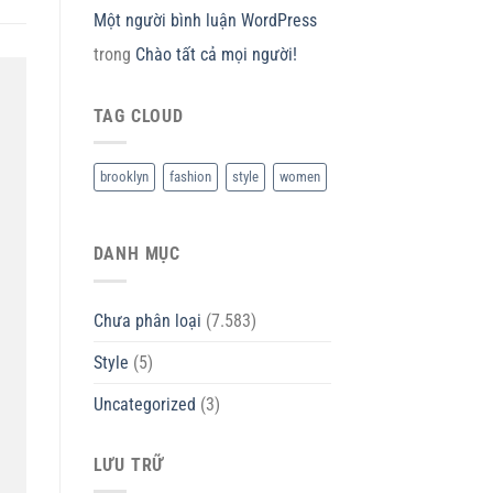
Một người bình luận WordPress
trong
Chào tất cả mọi người!
TAG CLOUD
brooklyn
fashion
style
women
DANH MỤC
Chưa phân loại
(7.583)
Style
(5)
Uncategorized
(3)
LƯU TRỮ