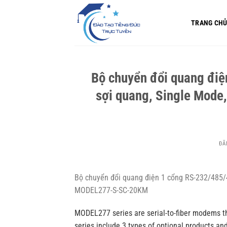
Bỏ
qua
TRANG CH
nội
dung
Bộ chuyển đổi quang đi
sợi quang, Single Mod
ĐĂ
Bộ chuyển đổi quang điện 1 cổng RS-232/485/
MODEL277-S-SC-20KM
MODEL277 series are serial-to-fiber modems tha
series include 3 types of optional products and