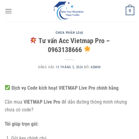
Bỏ
0
qua
nội
dung
CHƯA PHÂN LOẠI
Tư vấn Acc Vietmap Pro –
0963138666
ĐĂNG VÀO
15 THÁNG 5, 2026
BỞI
ADMIN
Dịch vụ Code kích hoạt VIETMAP Live Pro chính hãng
Cần mua
VIETMAP Live Pro
để dẫn đường thông minh nhưng
chưa có code?
Tôi giúp trọn gói:
Gửi key chính chủ