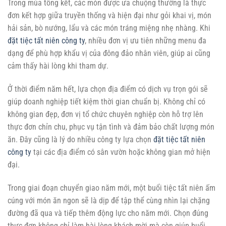
Trong mùa tổng kết, các món được ưa chuộng thường là thực
đơn kết hợp giữa truyền thống và hiện đại như gỏi khai vị, món
hải sản, bò nướng, lẩu và các món tráng miệng nhẹ nhàng. Khi
đặt tiệc tất niên công ty
, nhiều đơn vị ưu tiên những menu đa
dạng để phù hợp khẩu vị của đông đảo nhân viên, giúp ai cũng
cảm thấy hài lòng khi tham dự.
Ở thời điểm năm hết, lựa chọn địa điểm có dịch vụ trọn gói sẽ
giúp doanh nghiệp tiết kiệm thời gian chuẩn bị. Không chỉ có
không gian đẹp, đơn vị tổ chức chuyên nghiệp còn hỗ trợ lên
thực đơn chỉn chu, phục vụ tận tình và đảm bảo chất lượng món
ăn. Đây cũng là lý do nhiều công ty lựa chọn
đặt tiệc tất niên
công ty
tại các địa điểm có sân vườn hoặc không gian mở hiện
đại.
Trong giai đoạn chuyển giao năm mới, một buổi tiệc tất niên ấm
cúng với món ăn ngon sẽ là dịp để tập thể cùng nhìn lại chặng
đường đã qua và tiếp thêm động lực cho năm mới. Chọn đúng
thực đơn không chỉ làm hài lòng khách mời mà còn giúp buổi