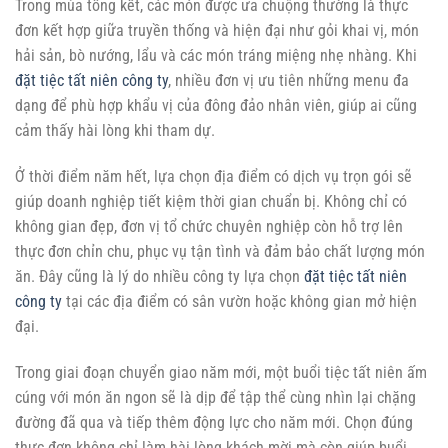
Trong mùa tổng kết, các món được ưa chuộng thường là thực
đơn kết hợp giữa truyền thống và hiện đại như gỏi khai vị, món
hải sản, bò nướng, lẩu và các món tráng miệng nhẹ nhàng. Khi
đặt tiệc tất niên công ty
, nhiều đơn vị ưu tiên những menu đa
dạng để phù hợp khẩu vị của đông đảo nhân viên, giúp ai cũng
cảm thấy hài lòng khi tham dự.
Ở thời điểm năm hết, lựa chọn địa điểm có dịch vụ trọn gói sẽ
giúp doanh nghiệp tiết kiệm thời gian chuẩn bị. Không chỉ có
không gian đẹp, đơn vị tổ chức chuyên nghiệp còn hỗ trợ lên
thực đơn chỉn chu, phục vụ tận tình và đảm bảo chất lượng món
ăn. Đây cũng là lý do nhiều công ty lựa chọn
đặt tiệc tất niên
công ty
tại các địa điểm có sân vườn hoặc không gian mở hiện
đại.
Trong giai đoạn chuyển giao năm mới, một buổi tiệc tất niên ấm
cúng với món ăn ngon sẽ là dịp để tập thể cùng nhìn lại chặng
đường đã qua và tiếp thêm động lực cho năm mới. Chọn đúng
thực đơn không chỉ làm hài lòng khách mời mà còn giúp buổi