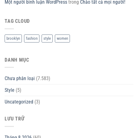
Một người bình luận WordPress
trong
Chào tất cả mọi người!
TAG CLOUD
brooklyn
fashion
style
women
DANH MỤC
Chưa phân loại
(7.583)
Style
(5)
Uncategorized
(3)
LƯU TRỮ
Tháng 8 2026
(60)