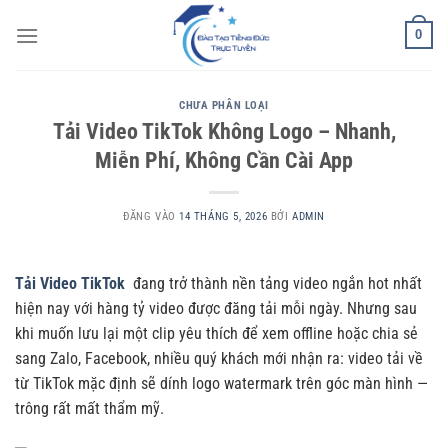
Bỏ
0
qua
nội
dung
CHƯA PHÂN LOẠI
Tải Video TikTok Không Logo – Nhanh,
Miễn Phí, Không Cần Cài App
ĐĂNG VÀO
14 THÁNG 5, 2026
BỞI
ADMIN
Tải Video TikTok
đang trở thành nền tảng video ngắn hot nhất
hiện nay với hàng tỷ video được đăng tải mỗi ngày. Nhưng sau
khi muốn lưu lại một clip yêu thích để xem offline hoặc chia sẻ
sang Zalo, Facebook, nhiều quý khách mới nhận ra: video tải về
từ TikTok mặc định sẽ dính logo watermark trên góc màn hình —
trông rất mất thẩm mỹ.