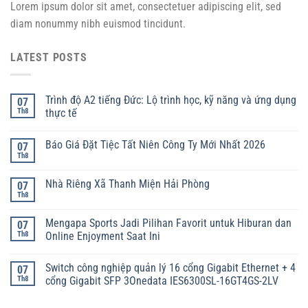
Lorem ipsum dolor sit amet, consectetuer adipiscing elit, sed
diam nonummy nibh euismod tincidunt.
LATEST POSTS
Trình độ A2 tiếng Đức: Lộ trình học, kỹ năng và ứng dụng
07
Th8
thực tế
Báo Giá Đặt Tiệc Tất Niên Công Ty Mới Nhất 2026
07
Th8
Nhà Riêng Xã Thanh Miện Hải Phòng
07
Th8
Mengapa Sports Jadi Pilihan Favorit untuk Hiburan dan
07
Th8
Online Enjoyment Saat Ini
Switch công nghiệp quản lý 16 cổng Gigabit Ethernet + 4
07
Th8
cổng Gigabit SFP 3Onedata IES6300SL-16GT4GS-2LV