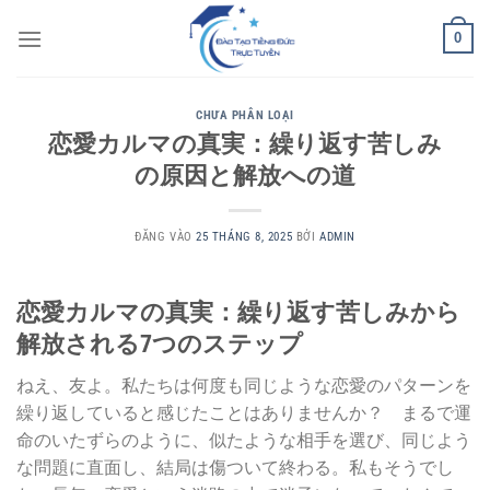
Bỏ
0
qua
nội
dung
CHƯA PHÂN LOẠI
恋愛カルマの真実：繰り返す苦しみ
の原因と解放への道
ĐĂNG VÀO
25 THÁNG 8, 2025
BỞI
ADMIN
恋愛カルマの真実：繰り返す苦しみから
解放される7つのステップ
ねえ、友よ。私たちは何度も同じような恋愛のパターンを
繰り返していると感じたことはありませんか？ まるで運
命のいたずらのように、似たような相手を選び、同じよう
な問題に直面し、結局は傷ついて終わる。私もそうでし