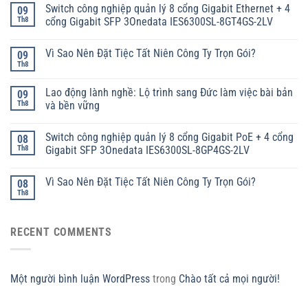
Switch công nghiệp quản lý 8 cổng Gigabit Ethernet + 4
09
Th8
cổng Gigabit SFP 3Onedata IES6300SL-8GT4GS-2LV
Vì Sao Nên Đặt Tiệc Tất Niên Công Ty Trọn Gói?
09
Th8
Lao động lành nghề: Lộ trình sang Đức làm việc bài bản
09
Th8
và bền vững
Switch công nghiệp quản lý 8 cổng Gigabit PoE + 4 cổng
08
Th8
Gigabit SFP 3Onedata IES6300SL-8GP4GS-2LV
Vì Sao Nên Đặt Tiệc Tất Niên Công Ty Trọn Gói?
08
Th8
RECENT COMMENTS
Một người bình luận WordPress
trong
Chào tất cả mọi người!