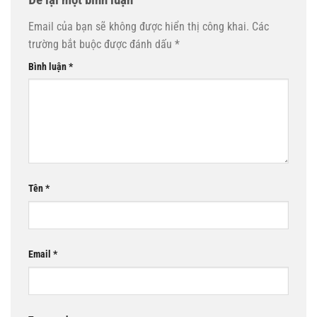
Email của bạn sẽ không được hiển thị công khai.
Các
trường bắt buộc được đánh dấu
*
Bình luận
*
Tên
*
Email
*