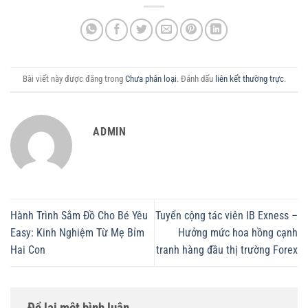
Bài viết này được đăng trong
Chưa phân loại
. Đánh dấu
liên kết thường trực
.
ADMIN
Hành Trình Sắm Đồ Cho Bé Yêu
Tuyển cộng tác viên IB Exness –
Easy: Kinh Nghiệm Từ Mẹ Bỉm
Hưởng mức hoa hồng cạnh
Hai Con
tranh hàng đầu thị trường Forex
Để lại một bình luận