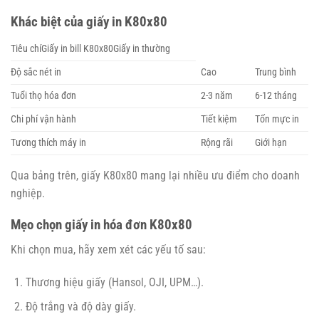
Khác biệt của giấy in K80x80
Tiêu chíGiấy in bill K80x80Giấy in thường
Độ sắc nét in
Cao
Trung bình
Tuổi thọ hóa đơn
2-3 năm
6-12 tháng
Chi phí vận hành
Tiết kiệm
Tốn mực in
Tương thích máy in
Rộng rãi
Giới hạn
Qua bảng trên, giấy K80x80 mang lại nhiều ưu điểm cho doanh
nghiệp.
Mẹo chọn giấy in hóa đơn K80x80
Khi chọn mua, hãy xem xét các yếu tố sau:
Thương hiệu giấy (Hansol, OJI, UPM…).
Độ trắng và độ dày giấy.