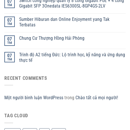
Switch công nghiệp quản lý 8 cổng Gigabit PoE + 4 cổng
07
Th8
Gigabit SFP 3Onedata IES6300SL-8GP4GS-2LV
Sumber Hiburan dan Online Enjoyment yang Tak
07
Th8
Terbatas
Chung Cư Thượng Hồng Hải Phòng
07
Th8
Trình độ A2 tiếng Đức: Lộ trình học, kỹ năng và ứng dụng
07
Th8
thực tế
RECENT COMMENTS
Một người bình luận WordPress
trong
Chào tất cả mọi người!
TAG CLOUD