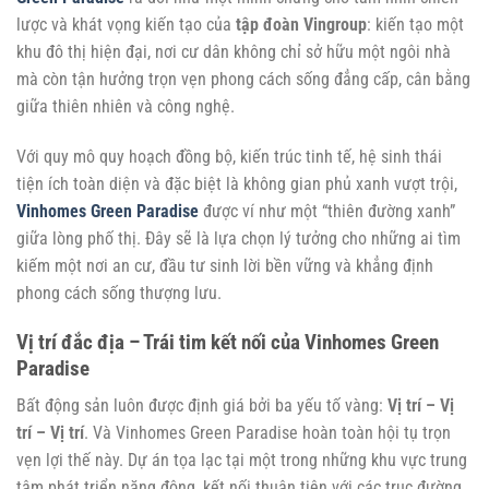
lược và khát vọng kiến tạo của
tập đoàn Vingroup
: kiến tạo một
khu đô thị hiện đại, nơi cư dân không chỉ sở hữu một ngôi nhà
mà còn tận hưởng trọn vẹn phong cách sống đẳng cấp, cân bằng
giữa thiên nhiên và công nghệ.
Với quy mô quy hoạch đồng bộ, kiến trúc tinh tế, hệ sinh thái
tiện ích toàn diện và đặc biệt là không gian phủ xanh vượt trội,
Vinhomes Green Paradise
được ví như một “thiên đường xanh”
giữa lòng phố thị. Đây sẽ là lựa chọn lý tưởng cho những ai tìm
kiếm một nơi an cư, đầu tư sinh lời bền vững và khẳng định
phong cách sống thượng lưu.
Vị trí đắc địa – Trái tim kết nối của Vinhomes Green
Paradise
Bất động sản luôn được định giá bởi ba yếu tố vàng:
Vị trí – Vị
trí – Vị trí
. Và Vinhomes Green Paradise hoàn toàn hội tụ trọn
vẹn lợi thế này. Dự án tọa lạc tại một trong những khu vực trung
tâm phát triển năng động, kết nối thuận tiện với các trục đường