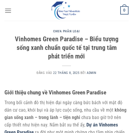
Bỏ
0
qua
nội
dung
CHƯA PHÂN LOẠI
Vinhomes Green Paradise – Biểu tượng
sống xanh chuẩn quốc tế tại trung tâm
phát triển mới
ĐĂNG VÀO
22 THÁNG 8, 2025
BỞI
ADMIN
Giới thiệu chung về Vinhomes Green Paradise
Trong bối cảnh đô thị hiện đại ngày càng bức bách với mật độ
dân cư cao, khói bụi và áp lực cuộc sống, nhu cầu về một
không
gian sống xanh – trong lành – tiện nghi
chưa bao giờ trở nên
cấp thiết như hiện nay. Nắm bắt xu thế ấy,
Dự án Vinhomes
Green Paradise
ra đời như một minh chứng cho tầm nhìn chiến