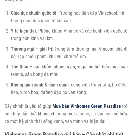
Giáo dục chuẩn quốc tế
: Trường học liên cấp Vinschool, hệ
thống giáo dục quốc tế lân cận.
Y tế hiện đại
: Phòng khám Vinmec và các bệnh viện quốc tế
trong bán kính vài km.
Thương mại – giải trí
: Trung tâm thương mại Vincom, phố đi
bộ, rạp chiếu phim, khu vui chơi trẻ em.
Thể thao – sức khỏe
: phòng gym, yoga, bể bơi bốn mùa, sân
tennis, sân bóng đá mini.
Không gian xanh & cảnh quan
: công viên trung tâm, hồ điều
hòa, vườn hoa, đường dạo bộ ven sông.
Đây chính là yếu tố giúp
Mua bán Vinhomes Green Paradise
trở
nên hấp dẫn, bởi không chỉ mua một căn hộ, cư dân còn sở hữu
cả một hệ sinh thái sống xanh, văn minh và hiện đại.
Vinhomes Green Paradise giá bán – Cập nhật chi tiết