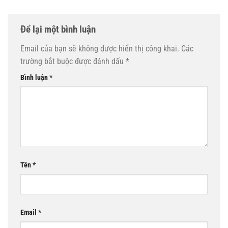
Để lại một bình luận
Email của bạn sẽ không được hiển thị công khai.
Các
trường bắt buộc được đánh dấu
*
Bình luận
*
Tên
*
Email
*