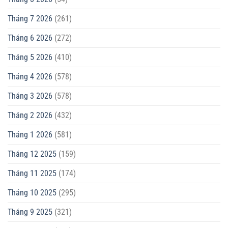
Tháng 7 2026
(261)
Tháng 6 2026
(272)
Tháng 5 2026
(410)
Tháng 4 2026
(578)
Tháng 3 2026
(578)
Tháng 2 2026
(432)
Tháng 1 2026
(581)
Tháng 12 2025
(159)
Tháng 11 2025
(174)
Tháng 10 2025
(295)
Tháng 9 2025
(321)