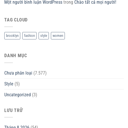
Một người bình luận WordPress
trong
Chào tất cả mọi người!
TAG CLOUD
brooklyn
fashion
style
women
DANH MỤC
Chưa phân loại
(7.577)
Style
(5)
Uncategorized
(3)
LƯU TRỮ
Tháng 8 2026
(54)