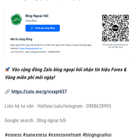
Vào cộng đồng Zalo blog ngoại hối nhận tín hiệu Forex &
Vàng miễn phí mỗi ngày!
https://zalo.me/g/rcsxpl437
Liên hệ tư vấn : Hotline/zalo/telegram : 0988628995
Google search : Blog ngoại hối
#exness #sanexness #exnessvietnam #blogngoaihoi