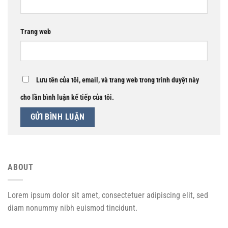
Trang web
Lưu tên của tôi, email, và trang web trong trình duyệt này
cho lần bình luận kế tiếp của tôi.
ABOUT
Lorem ipsum dolor sit amet, consectetuer adipiscing elit, sed
diam nonummy nibh euismod tincidunt.