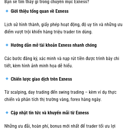
Bạn sẽ tìm thấy gì trong chuyên mục Exness?
Giới thiệu tổng quan về Exness
Lịch sử hình thành, giấy phép hoạt động, độ uy tín và những ưu
điểm vượt trội khiến hàng triệu trader tin dùng.
Hướng dẫn mở tài khoản Exness nhanh chóng
Các bước đăng ký, xác minh và nạp rút tiền được trình bày chi
tiết, kèm hình ảnh minh họa dễ hiểu.
Chiến lược giao dịch trên Exness
Từ scalping, day trading đến swing trading – kèm ví dụ thực
chiến và phân tích thị trường vàng, forex hàng ngày.
Cập nhật tin tức và khuyến mãi từ Exness
Những ưu đãi, hoàn phí, bonus mới nhất để trader tối ưu lợi