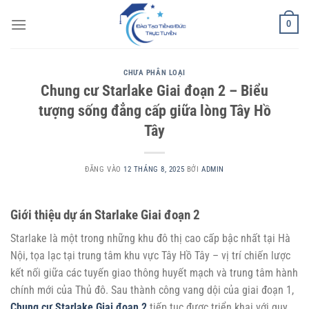
Bỏ
0
qua
nội
dung
CHƯA PHÂN LOẠI
Chung cư Starlake Giai đoạn 2 – Biểu
tượng sống đẳng cấp giữa lòng Tây Hồ
Tây
ĐĂNG VÀO
12 THÁNG 8, 2025
BỞI
ADMIN
Giới thiệu dự án Starlake Giai đoạn 2
Starlake là một trong những khu đô thị cao cấp bậc nhất tại Hà
Nội, tọa lạc tại trung tâm khu vực Tây Hồ Tây – vị trí chiến lược
kết nối giữa các tuyến giao thông huyết mạch và trung tâm hành
chính mới của Thủ đô. Sau thành công vang dội của giai đoạn 1,
Chung cư Starlake Giai đoạn 2
tiếp tục được triển khai với quy