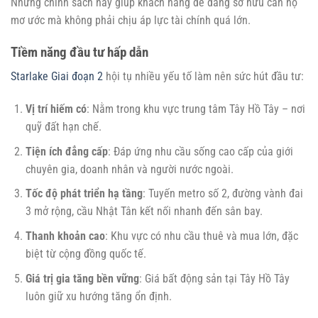
Những chính sách này giúp khách hàng dễ dàng sở hữu căn hộ
mơ ước mà không phải chịu áp lực tài chính quá lớn.
Tiềm năng đầu tư hấp dẫn
Starlake Giai đoạn 2
hội tụ nhiều yếu tố làm nên sức hút đầu tư:
Vị trí hiếm có
: Nằm trong khu vực trung tâm Tây Hồ Tây – nơi
quỹ đất hạn chế.
Tiện ích đẳng cấp
: Đáp ứng nhu cầu sống cao cấp của giới
chuyên gia, doanh nhân và người nước ngoài.
Tốc độ phát triển hạ tầng
: Tuyến metro số 2, đường vành đai
3 mở rộng, cầu Nhật Tân kết nối nhanh đến sân bay.
Thanh khoản cao
: Khu vực có nhu cầu thuê và mua lớn, đặc
biệt từ cộng đồng quốc tế.
Giá trị gia tăng bền vững
: Giá bất động sản tại Tây Hồ Tây
luôn giữ xu hướng tăng ổn định.