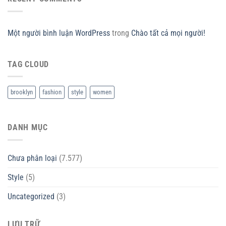
Một người bình luận WordPress
trong
Chào tất cả mọi người!
TAG CLOUD
brooklyn
fashion
style
women
DANH MỤC
Chưa phân loại
(7.577)
Style
(5)
Uncategorized
(3)
LƯU TRỮ