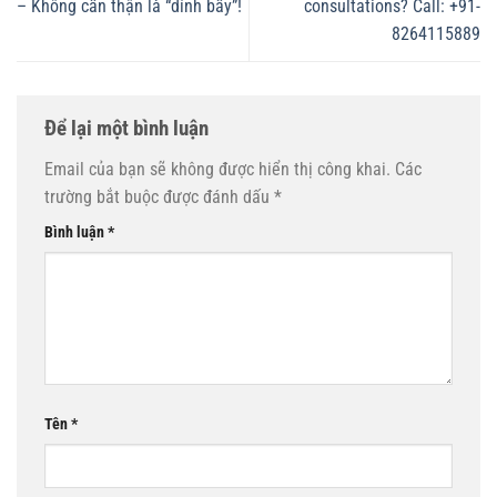
– Không cẩn thận là “dính bẫy”!
consultations? Call: +91-
8264115889
Để lại một bình luận
Email của bạn sẽ không được hiển thị công khai.
Các
trường bắt buộc được đánh dấu
*
Bình luận
*
Tên
*