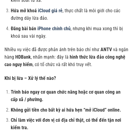
kiểm soát từ xa.
Hứa mở khoá
iCloud giá rẻ
, thực chất là môi giới cho các
đường dây lừa đảo.
Đăng bài bán
iPhone chính chủ
, nhưng khi mua xong thì bị
khoá sau vài ngày.
Nhiều vụ việc đã được phản ánh trên báo chí như
ANTV
và ngân
hàng
HDBank
, nhấn mạnh: đây là
hình thức lừa đảo công nghệ
cao nguy hiểm
, có tổ chức và rất khó truy vết.
Khi bị lừa – Xử lý thế nào?
Trình báo ngay cơ quan chức năng hoặc cơ quan công an
cấp xã / phường.
Không gửi tiền cho bất kỳ ai hứa hẹn “mở iCloud” online.
Chỉ làm việc với đơn vị có địa chỉ thật, có thể đến tận nơi
kiểm tra.