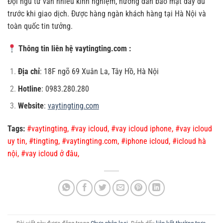
Đội ngũ tư vấn nhiều kinh nghiệm, hướng dẫn bảo mật đầy đủ
trước khi giao dịch. Được hàng ngàn khách hàng tại Hà Nội và
toàn quốc tin tưởng.
Thông tin liên hệ vaytingting.com :
Địa chỉ
: 18F ngõ 69 Xuân La, Tây Hồ, Hà Nội
Hotline
: 0983.280.280
Website
:
vaytingting.com
Tags:
#vaytingting,
#vay icloud,
#vay icloud iphone,
#vay icloud
uy tin,
#tingting,
#vaytingting.com,
#iphone icloud,
#icloud hà
nội,
#vay icloud ở đâu,