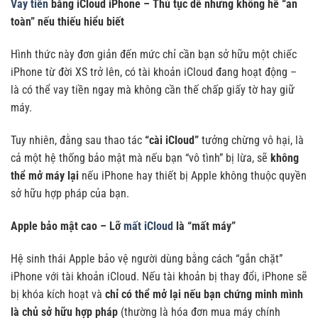
Vay tiền
bằng iCloud iPhone – Thủ tục dễ nhưng không hề “an
toàn” nếu thiếu hiểu biết
Hình thức này đơn giản đến mức chỉ cần bạn sở hữu một chiếc
iPhone từ đời XS trở lên, có tài khoản iCloud đang hoạt động –
là có thể vay tiền ngay mà không cần thế chấp giấy tờ hay giữ
máy.
Tuy nhiên, đằng sau thao tác
“cài iCloud”
tưởng chừng vô hại, là
cả một hệ thống bảo mật mà nếu bạn “vô tình” bị lừa, sẽ
không
thể mở máy lại
nếu iPhone hay thiết bị Apple không thuộc quyền
sở hữu hợp pháp của bạn.
Apple bảo mật cao – Lỡ
mất iCloud
là “mất máy”
Hệ sinh thái Apple bảo vệ người dùng bằng cách “gắn chặt”
iPhone với tài khoản iCloud. Nếu tài khoản bị thay đổi, iPhone sẽ
bị khóa kích hoạt và
chỉ có thể mở lại nếu bạn chứng minh mình
là chủ sở hữu hợp pháp
(thường là hóa đơn mua máy chính