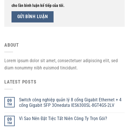
cho lần bình luận kế tiếp của tôi.
ABOUT
Lorem ipsum dolor sit amet, consectetuer adipiscing elit, sed
diam nonummy nibh euismod tincidunt.
LATEST POSTS
Switch công nghiệp quản lý 8 cổng Gigabit Ethernet + 4
09
Th8
cổng Gigabit SFP 3Onedata IES6300SL-8GT4GS-2LV
Vì Sao Nên Đặt Tiệc Tất Niên Công Ty Trọn Gói?
09
Th8