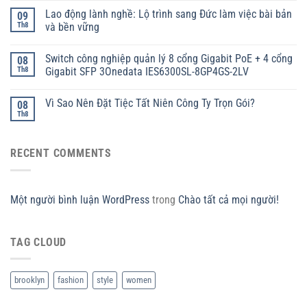
Lao động lành nghề: Lộ trình sang Đức làm việc bài bản
09
Th8
và bền vững
Switch công nghiệp quản lý 8 cổng Gigabit PoE + 4 cổng
08
Th8
Gigabit SFP 3Onedata IES6300SL-8GP4GS-2LV
Vì Sao Nên Đặt Tiệc Tất Niên Công Ty Trọn Gói?
08
Th8
RECENT COMMENTS
Một người bình luận WordPress
trong
Chào tất cả mọi người!
TAG CLOUD
brooklyn
fashion
style
women