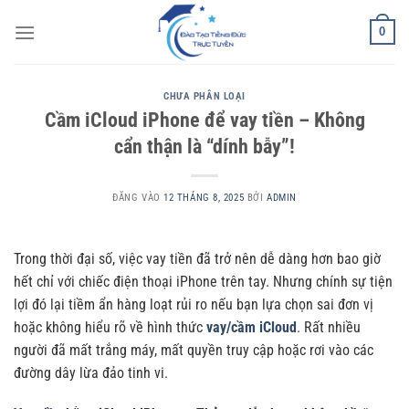
Bỏ
0
qua
nội
dung
CHƯA PHÂN LOẠI
Cầm iCloud iPhone để vay tiền – Không
cẩn thận là “dính bẫy”!
ĐĂNG VÀO
12 THÁNG 8, 2025
BỞI
ADMIN
Trong thời đại số, việc vay tiền đã trở nên dễ dàng hơn bao giờ
hết chỉ với chiếc điện thoại iPhone trên tay. Nhưng chính sự tiện
lợi đó lại tiềm ẩn hàng loạt rủi ro nếu bạn lựa chọn sai đơn vị
hoặc không hiểu rõ về hình thức
vay/cầm iCloud
. Rất nhiều
người đã mất trắng máy, mất quyền truy cập hoặc rơi vào các
đường dây lừa đảo tinh vi.