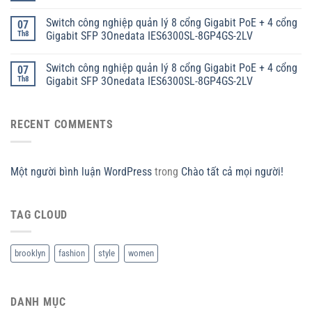
Switch công nghiệp quản lý 8 cổng Gigabit PoE + 4 cổng
07
Th8
Gigabit SFP 3Onedata IES6300SL-8GP4GS-2LV
Switch công nghiệp quản lý 8 cổng Gigabit PoE + 4 cổng
07
Th8
Gigabit SFP 3Onedata IES6300SL-8GP4GS-2LV
RECENT COMMENTS
Một người bình luận WordPress
trong
Chào tất cả mọi người!
TAG CLOUD
brooklyn
fashion
style
women
DANH MỤC