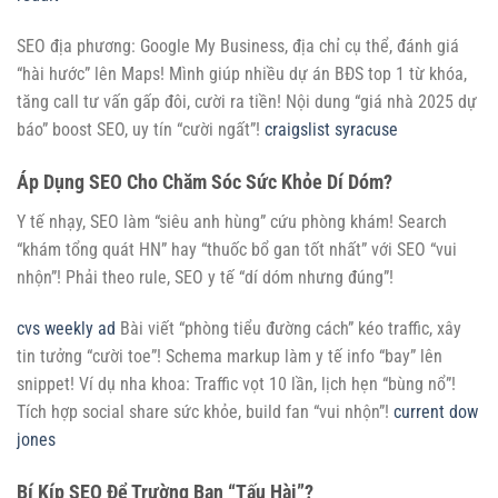
SEO địa phương: Google My Business, địa chỉ cụ thể, đánh giá
“hài hước” lên Maps! Mình giúp nhiều dự án BĐS top 1 từ khóa,
tăng call tư vấn gấp đôi, cười ra tiền! Nội dung “giá nhà 2025 dự
báo” boost SEO, uy tín “cười ngất”!
craigslist syracuse
Áp Dụng SEO Cho Chăm Sóc Sức Khỏe Dí Dóm?
Y tế nhạy, SEO làm “siêu anh hùng” cứu phòng khám! Search
“khám tổng quát HN” hay “thuốc bổ gan tốt nhất” với SEO “vui
nhộn”! Phải theo rule, SEO y tế “dí dóm nhưng đúng”!
cvs weekly ad
Bài viết “phòng tiểu đường cách” kéo traffic, xây
tin tưởng “cười toe”! Schema markup làm y tế info “bay” lên
snippet! Ví dụ nha khoa: Traffic vọt 10 lần, lịch hẹn “bùng nổ”!
Tích hợp social share sức khỏe, build fan “vui nhộn”!
current dow
jones
Bí Kíp SEO Để Trường Bạn “Tấu Hài”?