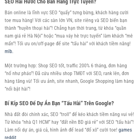
SEO Hài Hước Cho Bán Hàng Trực Tuyến?
Bán online là lĩnh vực SEO “quẩy” tưng bừng, khách hàng cười
toe mua hàng! Với các sàn lớn VN, site riêng và SEO biến bạn
thành “huyền thoại hài”! Chẳng hạn thời trang, từ khóa “quần
nam giá rẻ Hà Nội” hoặc “mua váy hè trực tuyến” làm khách “mê
mẩn”! Tối ưu on/off-page để site “tấu hài” với khách tiềm năng!
mlb.
Một trường hợp: Shop SEO tốt, traffic 200% 6 tháng, đơn hàng
“nổ như pháo”! Đã cứu nhiều shop TMĐT với SEO, rank lên, đơn
hàng tăng vù! Tối ưu ảnh, site nhanh, Google Shopping làm hàng
“nổi bật hài”!
Bí Kíp SEO Để Dự Án Bạn “Tấu Hài” Trên Google?
Nhà đất đòi chính xác, SEO “troll” để kéo khách tiềm năng vui vẻ!
Từ khóa “nhà Q1 HCM” hay “đất nền BD giá rẻ” với SEO “tấu hài”!
Làm nổi dự án, giá cả, hình ảnh để lead “đổ xô” cười toe!
games
reddit