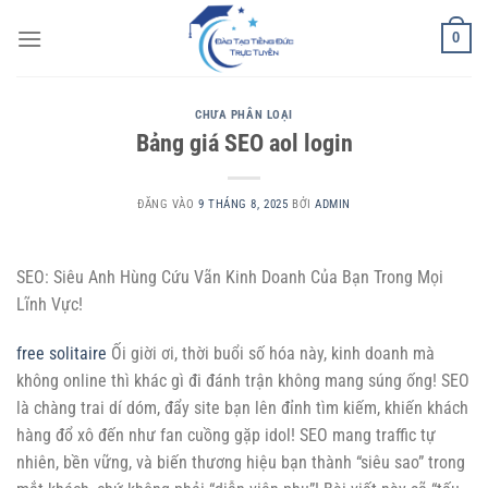
Bỏ
0
qua
nội
dung
CHƯA PHÂN LOẠI
Bảng giá SEO aol login
ĐĂNG VÀO
9 THÁNG 8, 2025
BỞI
ADMIN
SEO: Siêu Anh Hùng Cứu Vãn Kinh Doanh Của Bạn Trong Mọi
Lĩnh Vực!
free solitaire
Ối giời ơi, thời buổi số hóa này, kinh doanh mà
không online thì khác gì đi đánh trận không mang súng ống! SEO
là chàng trai dí dóm, đẩy site bạn lên đỉnh tìm kiếm, khiến khách
hàng đổ xô đến như fan cuồng gặp idol! SEO mang traffic tự
nhiên, bền vững, và biến thương hiệu bạn thành “siêu sao” trong