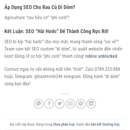
Áp Dụng SEO Cho Rau Củ Dí Dóm?
Agriculture “rau hữu cơ” “phì cười”!
Kết Luận: SEO “Hài Hước” Để Thành Công Rực Rỡ!
SEO bí kíp “hài hước” cho mọi mặt, mang thành công “vui vẻ”!
Team cam kết SEO custom “dí dóm”, từ audit website đến chiến
lược! Đừng lỡ cơ hội “phì cười” thành công!
roblox unblocked
Contact ngay tư vấn không mất tiền “troll”: Zalo 0789-225-888
hoặc Telegram: @hanhtrinh24h telegram. Đồng hành “dí dóm”
cùng bạn đây!
Bài viết này được đăng trong
Chưa phân loại
. Đánh dấu
liên kết thường trực
.