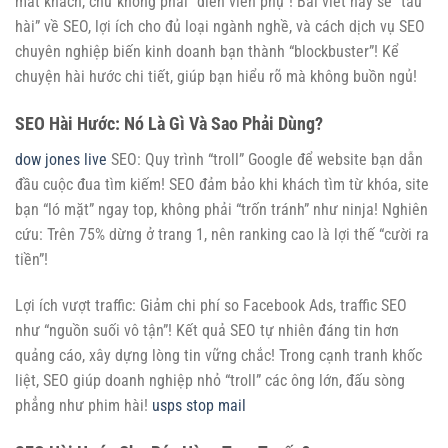
mắt khách, chứ không phải “diễn viên phụ”! Bài viết này sẽ “tấu
hài” về SEO, lợi ích cho đủ loại ngành nghề, và cách dịch vụ SEO
chuyên nghiệp biến kinh doanh bạn thành “blockbuster”! Kể
chuyện hài hước chi tiết, giúp bạn hiểu rõ mà không buồn ngủ!
SEO Hài Hước: Nó Là Gì Và Sao Phải Dùng?
dow jones live
SEO: Quy trình “troll” Google để website bạn dẫn
đầu cuộc đua tìm kiếm! SEO đảm bảo khi khách tìm từ khóa, site
bạn “ló mặt” ngay top, không phải “trốn tránh” như ninja! Nghiên
cứu: Trên 75% dừng ở trang 1, nên ranking cao là lợi thế “cười ra
tiền”!
Lợi ích vượt traffic: Giảm chi phí so Facebook Ads, traffic SEO
như “nguồn suối vô tận”! Kết quả SEO tự nhiên đáng tin hơn
quảng cáo, xây dựng lòng tin vững chắc! Trong cạnh tranh khốc
liệt, SEO giúp doanh nghiệp nhỏ “troll” các ông lớn, đấu sòng
phẳng như phim hài!
usps stop mail