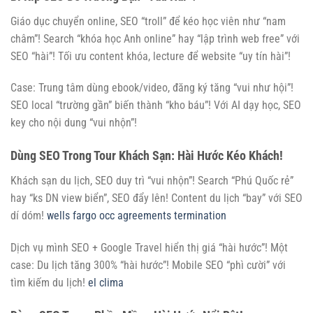
Giáo dục chuyển online, SEO “troll” để kéo học viên như “nam
châm”! Search “khóa học Anh online” hay “lập trình web free” với
SEO “hài”! Tối ưu content khóa, lecture để website “uy tín hài”!
Case: Trung tâm dùng ebook/video, đăng ký tăng “vui như hội”!
SEO local “trường gần” biến thành “kho báu”! Với AI dạy học, SEO
key cho nội dung “vui nhộn”!
Dùng SEO Trong Tour Khách Sạn: Hài Hước Kéo Khách!
Khách sạn du lịch, SEO duy trì “vui nhộn”! Search “Phú Quốc rẻ”
hay “ks DN view biển”, SEO đẩy lên! Content du lịch “bay” với SEO
dí dóm!
wells fargo occ agreements termination
Dịch vụ mình SEO + Google Travel hiển thị giá “hài hước”! Một
case: Du lịch tăng 300% “hài hước”! Mobile SEO “phì cười” với
tìm kiếm du lịch!
el clima