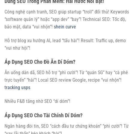
Dùng SEO Trong Phần Mềm: Hài Hước Nổi Bật!
Công nghệ cạnh tranh, SEO giúp startup “troll” đối thủ! Keywords
“software quản lý” hoặc “app dev” “bay”! Technical SEO: Tốc độ,
bảo mật, data “vui nhộn”!
shein curve
Hỗ trợ blog xu hướng AI, lead “tấu hài”! Result: Traffic up, demo
“vui như hội”!
Áp Dụng SEO Cho Đồ Ăn Dí Dóm?
Ăn uống dân dã, SEO hỗ trợ “phì cười”! Từ “quán SG” hay “cà phê
trực tuyến” “hài”! Local SEO review Google, recipe “vui nhộn”!
tracking usps
Nhiều F&B tăng nhờ SEO “dí dóm”!
Áp Dụng SEO Cho Tài Chính Dí Dóm?
Ngân hàng đòi tin, SEO “cách đầu tư chứng khoán” “phì cười”! Từ
“vay lãi thấp” kéo khách “hài”!