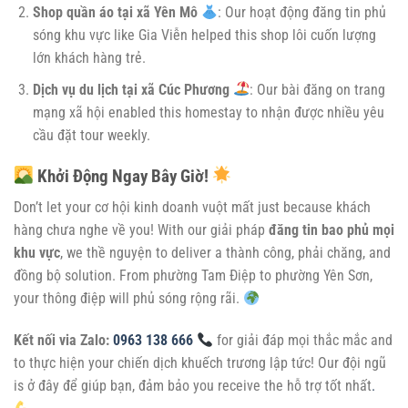
Shop quần áo tại xã Yên Mô
: Our hoạt động đăng tin phủ
sóng khu vực like Gia Viễn helped this shop lôi cuốn lượng
lớn khách hàng trẻ.
Dịch vụ du lịch tại xã Cúc Phương
: Our bài đăng on trang
mạng xã hội enabled this homestay to nhận được nhiều yêu
cầu đặt tour weekly.
Khởi Động Ngay Bây Giờ!
Don’t let your cơ hội kinh doanh vuột mất just because khách
hàng chưa nghe về you! With our giải pháp
đăng tin bao phủ mọi
khu vực
, we thề nguyện to deliver a thành công, phải chăng, and
đồng bộ solution. From phường Tam Điệp to phường Yên Sơn,
your thông điệp will phủ sóng rộng rãi.
Kết nối via Zalo:
0963 138 666
for giải đáp mọi thắc mắc and
to thực hiện your chiến dịch khuếch trương lập tức! Our đội ngũ
is ở đây để giúp bạn, đảm bảo you receive the hỗ trợ tốt nhất
.