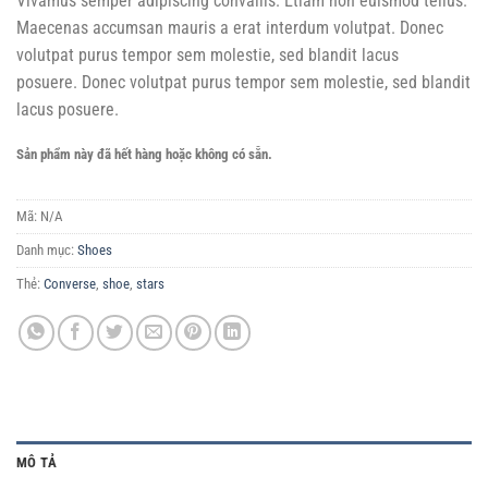
Vivamus semper adipiscing convallis. Etiam non euismod tellus.
5 dựa
trên
Maecenas accumsan mauris a erat interdum volutpat. Donec
đánh
giá
volutpat purus tempor sem molestie, sed blandit lacus
posuere. Donec volutpat purus tempor sem molestie, sed blandit
lacus posuere.
Sản phẩm này đã hết hàng hoặc không có sẵn.
Mã:
N/A
Danh mục:
Shoes
Thẻ:
Converse
,
shoe
,
stars
MÔ TẢ