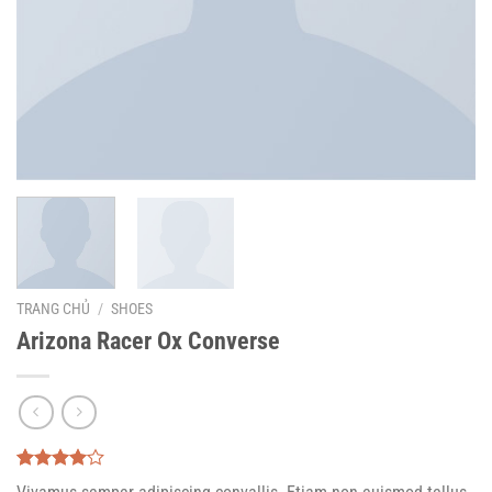
TRANG CHỦ
/
SHOES
Arizona Racer Ox Converse
4.00
2
trên