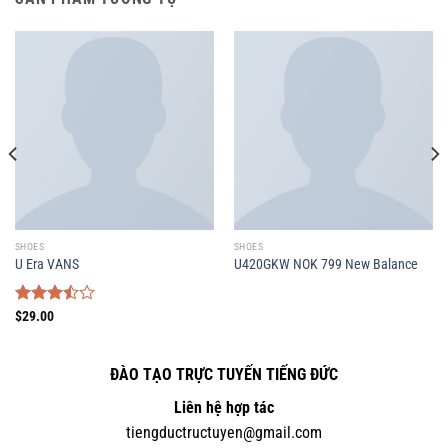
SHOES
SHOES
U Era VANS
U420GKW NOK 799 New Balance
Được
$
29.00
xếp
hạng
3.50
5
ĐÀO TẠO TRỰC TUYẾN TIẾNG ĐỨC
sao
Liên hệ hợp tác
tiengductructuyen@gmail.com