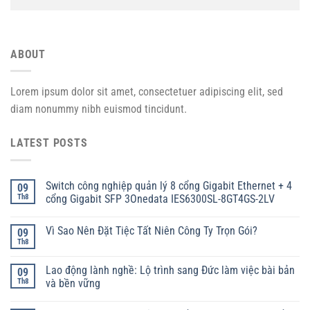
ABOUT
Lorem ipsum dolor sit amet, consectetuer adipiscing elit, sed
diam nonummy nibh euismod tincidunt.
LATEST POSTS
Switch công nghiệp quản lý 8 cổng Gigabit Ethernet + 4
09
Th8
cổng Gigabit SFP 3Onedata IES6300SL-8GT4GS-2LV
Vì Sao Nên Đặt Tiệc Tất Niên Công Ty Trọn Gói?
09
Th8
Lao động lành nghề: Lộ trình sang Đức làm việc bài bản
09
Th8
và bền vững