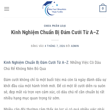
Bỏ
0
qua
nội
dung
CHƯA PHÂN LOẠI
Kinh Nghiệm Chuẩn Bị Đám Cưới Từ A–Z
ĐĂNG VÀO
4 THÁNG 7, 2026
BỞI
ADMIN
Kinh Nghiệm Chuẩn Bị Đám Cưới Từ A–Z
: Những Việc Cô Dâu
Chú Rể Không Nên Bỏ Qua
Đám cưới không chỉ là một buổi tiệc mà còn là ngày đánh dấu sự
khởi đầu của một hành trình mới. Để có một lễ cưới diễn ra suôn
sẻ, đẹp mắt và trọn vẹn cảm xúc, cô dâu chú rể cần chuẩn bị rất
nhiều hạng mục quan trọng từ sớm.
Nhiều cặp đôi thường cảm thấy áp lực vì có quá nhiều việc phải