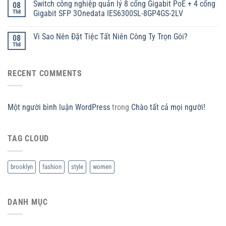
Switch công nghiệp quản lý 8 cổng Gigabit PoE + 4 cổng
08
Th8
Gigabit SFP 3Onedata IES6300SL-8GP4GS-2LV
Vì Sao Nên Đặt Tiệc Tất Niên Công Ty Trọn Gói?
08
Th8
RECENT COMMENTS
Một người bình luận WordPress
trong
Chào tất cả mọi người!
TAG CLOUD
brooklyn
fashion
style
women
DANH MỤC