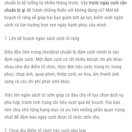
chuẩn bị kỹ lưỡng từ nhiều tháng trước. Vậy
trước ngày cưới cần
chuẩn bị gì
để tránh những thiếu sót không đáng có? Một kế
hoạch rõ ràng sẽ giúp hai bạn giảm bớt áp lực, kiểm soát ngân
sách và tận hưởng trọn vẹn ngày hạnh phúc của mình.
1. Lên kế hoạch ngân sách cưới rõ ràng
Điều đầu tiên trong checklist chuẩn bị đám cưới chính là xác
định ngân sách. Một đám cưới có rất nhiều khoản chi phí khác
nhau như địa điểm tổ chức, thực đơn tiệc cưới, trang trí, trang
phục, chụp ảnh, quay phim, thiệp cưới, xe hoa, âm thanh ánh
sáng và các chi phí phát sinh khác.
Việc lên ngân sách từ sớm giúp cô dâu chú rể lựa chọn dịch vụ
phù hợp, tránh tình trạng chi tiêu vượt quá kế hoạch. Hai bạn
nên chia nhỏ từng hạng mục và ưu tiên những phần quan trọng
nhất để đảm bảo ngày cưới được tổ chức chỉn chu.
2. Chọn địa điểm tổ chức tiệc cưới phù hợp