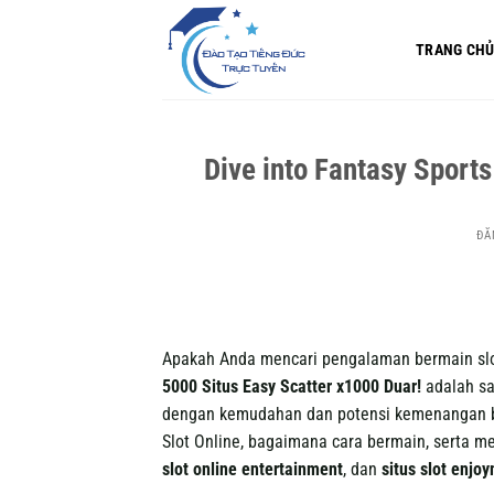
Bỏ
qua
TRANG CH
nội
dung
Dive into Fantasy Sport
ĐĂ
Apakah Anda mencari pengalaman bermain sl
5000 Situs Easy Scatter x1000 Duar!
adalah sa
dengan kemudahan dan potensi kemenangan bes
Slot Online, bagaimana cara bermain, serta m
slot online entertainment
, dan
situs slot enjo