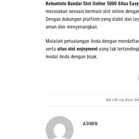
Kebuntoto Bandar Slot Online 5000 Situs Easy
merasakan sensasi bermain slot online denga
Dengan dukungan platform yang stabil dan l
aman dan menyenangkan.
Mulailah petualangan Anda dengan mendaftar
serta
situs slot enjoyment
yang tak tertanding
modal Anda dengan bijak.
Bài viết này được đ
ADMIN