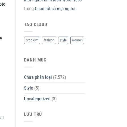
oto
trong
Chào tất cả mọi người!
TAG CLOUD
ru
brooklyn
fashion
style
women
DANH MỤC
Chưa phân loại
(7.572)
Style
(5)
Uncategorized
(3)
LƯU TRỮ
at