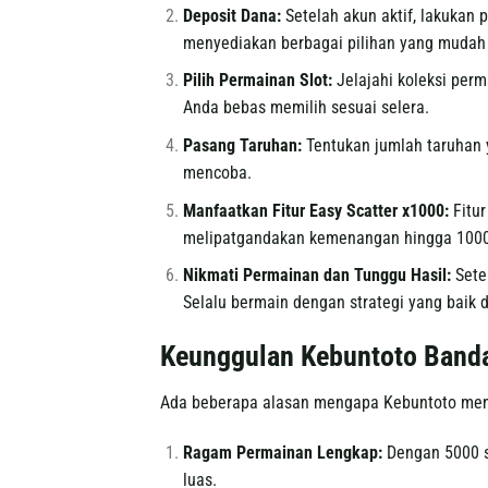
Deposit Dana:
Setelah akun aktif, lakukan
menyediakan berbagai pilihan yang mudah 
Pilih Permainan Slot:
Jelajahi koleksi perma
Anda bebas memilih sesuai selera.
Pasang Taruhan:
Tentukan jumlah taruhan y
mencoba.
Manfaatkan Fitur Easy Scatter x1000:
Fitur
melipatgandakan kemenangan hingga 1000 k
Nikmati Permainan dan Tunggu Hasil:
Setel
Selalu bermain dengan strategi yang baik 
Keunggulan Kebuntoto Banda
Ada beberapa alasan mengapa Kebuntoto menja
Ragam Permainan Lengkap:
Dengan 5000 s
luas.