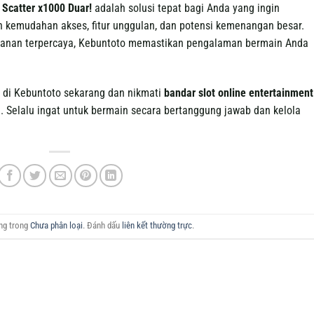
 Scatter x1000 Duar!
adalah solusi tepat bagi Anda yang ingin
n kemudahan akses, fitur unggulan, dan potensi kemenangan besar.
ayanan terpercaya, Kebuntoto memastikan pengalaman bermain Anda
 di Kebuntoto sekarang dan nikmati
bandar slot online entertainment
i. Selalu ingat untuk bermain secara bertanggung jawab dan kelola
ăng trong
Chưa phân loại
. Đánh dấu
liên kết thường trực
.