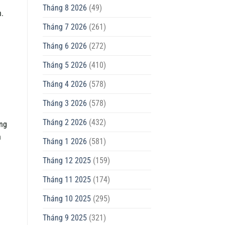
Tháng 8 2026
(49)
.
Tháng 7 2026
(261)
Tháng 6 2026
(272)
Tháng 5 2026
(410)
Tháng 4 2026
(578)
Tháng 3 2026
(578)
Tháng 2 2026
(432)
ng
n
Tháng 1 2026
(581)
Tháng 12 2025
(159)
Tháng 11 2025
(174)
Tháng 10 2025
(295)
Tháng 9 2025
(321)