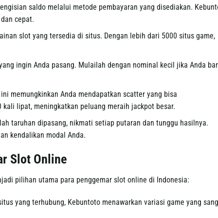
 pengisian saldo melalui metode pembayaran yang disediakan. Kebunt
dan cepat.
inan slot yang tersedia di situs. Dengan lebih dari 5000 situs game,
ang ingin Anda pasang. Mulailah dengan nominal kecil jika Anda ba
 ini memungkinkan Anda mendapatkan scatter yang bisa
ali lipat, meningkatkan peluang meraih jackpot besar.
ah taruhan dipasang, nikmati setiap putaran dan tunggu hasilnya.
dan kendalikan modal Anda.
r Slot Online
di pilihan utama para penggemar slot online di Indonesia:
itus yang terhubung, Kebuntoto menawarkan variasi game yang sang