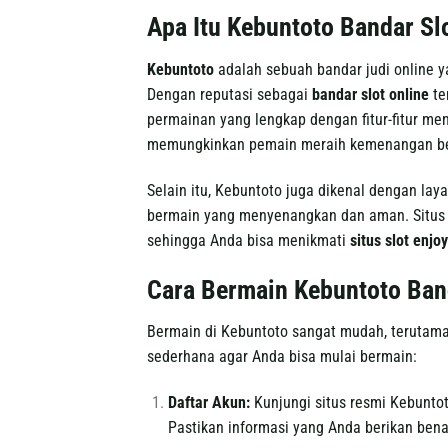
Apa Itu Kebuntoto Bandar Sl
Kebuntoto
adalah sebuah bandar judi online y
Dengan reputasi sebagai
bandar slot online
te
permainan yang lengkap dengan fitur-fitur m
memungkinkan pemain meraih kemenangan bes
Selain itu, Kebuntoto juga dikenal dengan la
bermain yang menyenangkan dan aman. Situs in
sehingga Anda bisa menikmati
situs slot enj
Cara Bermain Kebuntoto Band
Bermain di Kebuntoto sangat mudah, terutama
sederhana agar Anda bisa mulai bermain:
Daftar Akun:
Kunjungi situs resmi Kebuntot
Pastikan informasi yang Anda berikan ben