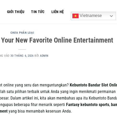
Ủ
GIỚI THIỆU
TIN TỨC
LIÊN HỆ
Vietnamese
CHƯA PHÂN LOẠI
s Your New Favorite Online Entertainment
NG VÀO
30 THÁNG 6, 2026
BỞI
ADMIN
ot online yang seru dan menguntungkan?
Kebuntoto Bandar Slot Onli
lah satu pilihan terbaik untuk Anda yang ingin menikmati permainan 
ar. Dalam artikel ini, kita akan membahas apa itu Kebuntoto Band
engupas beberapa fitur menarik seperti
Fantasy kebuntoto sports
,
ban
yment
yang bisa menambah keseruan Anda.