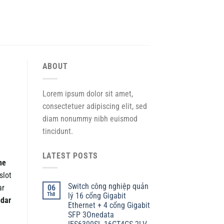
ABOUT
Lorem ipsum dolor sit amet,
consectetuer adipiscing elit, sed
diam nonummy nibh euismod
tincidunt.
LATEST POSTS
ne
slot
Switch công nghiệp quản
06
ar
Th8
lý 16 cổng Gigabit
dar
Ethernet + 4 cổng Gigabit
SFP 3Onedata