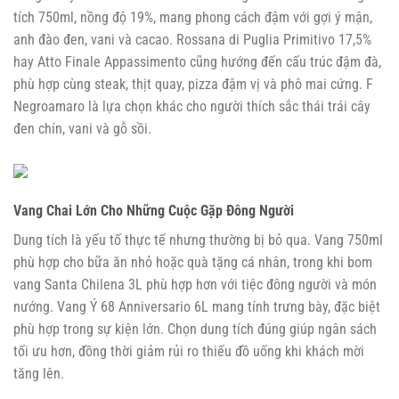
tích 750ml, nồng độ 19%, mang phong cách đậm với gợi ý mận,
anh đào đen, vani và cacao. Rossana di Puglia Primitivo 17,5%
hay Atto Finale Appassimento cũng hướng đến cấu trúc đậm đà,
phù hợp cùng steak, thịt quay, pizza đậm vị và phô mai cứng. F
Negroamaro là lựa chọn khác cho người thích sắc thái trái cây
đen chín, vani và gỗ sồi.
Vang Chai Lớn Cho Những Cuộc Gặp Đông Người
Dung tích là yếu tố thực tế nhưng thường bị bỏ qua. Vang 750ml
phù hợp cho bữa ăn nhỏ hoặc quà tặng cá nhân, trong khi bom
vang Santa Chilena 3L phù hợp hơn với tiệc đông người và món
nướng. Vang Ý 68 Anniversario 6L mang tính trưng bày, đặc biệt
phù hợp trong sự kiện lớn. Chọn dung tích đúng giúp ngân sách
tối ưu hơn, đồng thời giảm rủi ro thiếu đồ uống khi khách mời
tăng lên.