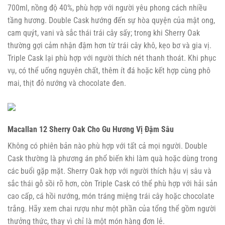
700ml, nồng độ 40%, phù hợp với người yêu phong cách nhiều
tầng hương. Double Cask hướng đến sự hòa quyện của mật ong,
cam quýt, vani và sắc thái trái cây sấy; trong khi Sherry Oak
thường gợi cảm nhận đậm hơn từ trái cây khô, kẹo bơ và gia vị.
Triple Cask lại phù hợp với người thích nét thanh thoát. Khi phục
vụ, có thể uống nguyên chất, thêm ít đá hoặc kết hợp cùng phô
mai, thịt đỏ nướng và chocolate đen.
Macallan 12 Sherry Oak Cho Gu Hương Vị Đậm Sâu
Không có phiên bản nào phù hợp với tất cả mọi người. Double
Cask thường là phương án phổ biến khi làm quà hoặc dùng trong
các buổi gặp mặt. Sherry Oak hợp với người thích hậu vị sâu và
sắc thái gỗ sồi rõ hơn, còn Triple Cask có thể phù hợp với hải sản
cao cấp, cá hồi nướng, món tráng miệng trái cây hoặc chocolate
trắng. Hãy xem chai rượu như một phần của tổng thể gồm người
thưởng thức, thay vì chỉ là một món hàng đơn lẻ.