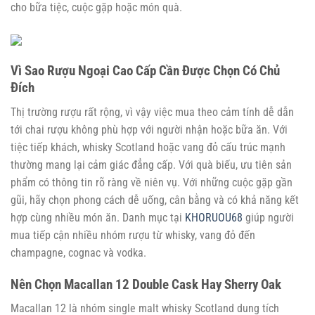
cho bữa tiệc, cuộc gặp hoặc món quà.
Vì Sao Rượu Ngoại Cao Cấp Cần Được Chọn Có Chủ
Đích
Thị trường rượu rất rộng, vì vậy việc mua theo cảm tính dễ dẫn
tới chai rượu không phù hợp với người nhận hoặc bữa ăn. Với
tiệc tiếp khách, whisky Scotland hoặc vang đỏ cấu trúc mạnh
thường mang lại cảm giác đẳng cấp. Với quà biếu, ưu tiên sản
phẩm có thông tin rõ ràng về niên vụ. Với những cuộc gặp gần
gũi, hãy chọn phong cách dễ uống, cân bằng và có khả năng kết
hợp cùng nhiều món ăn. Danh mục tại
KHORUOU68
giúp người
mua tiếp cận nhiều nhóm rượu từ whisky, vang đỏ đến
champagne, cognac và vodka.
Nên Chọn Macallan 12 Double Cask Hay Sherry Oak
Macallan 12 là nhóm single malt whisky Scotland dung tích