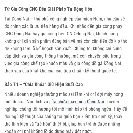
Từ Gia Công CNC Đến Giải Pháp Tự Động Hóa
Tại Đồng Nai – thủ phủ công nghiệp của miền Nam, nhu cầu về
độ chính xác là ưu tiên hàng đầu. Khi nhắc đến gia công phay
CNC Đồng Nai hay gia công tiện CNC Đồng Nai, khách hàng
không chỉ cần sản phẩm đúng bản vẽ mà còn cần tiến độ kịp thời
để không làm lỡ kế hoạch sản xuất. Chúng tôi không chỉ cung
cấp dịch vụ gia công thông thường, mà còn chuyên sâu trong
việc gia công chế tạo khuôn mẫu và gia công đồ gá Đồng Nai
theo yêu cầu khắt khe của các tiêu chuẩn kỹ thuật quốc tế.
Bảo Trì – “Chìa Khóa” Giữ Hiệu Suất Cao
Nhiều doanh nghiệp thường mắc sai lầm khi chỉ đợi máy hỏng
mới đi sửa. Với dịch vụ
sửa chữa máy móc Đồng Nai
chuyên
nghiệp, chúng tôi hướng tới mô hình bảo trì phòng ngừa. Hãy để
đội ngũ kỹ thuật của chúng tôi giúp bạn kiểm tra định kỳ, thay
thế linh kiện và “trẻ hóa” thiết bị, giúp bạn tránh được những
khoản chi phí khổng lồ do dừng máy đột ngột.