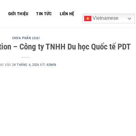
Ủ
GIỚI THIỆU
TIN TỨC
LIÊN HỆ
Vietnamese
CHƯA PHÂN LOẠI
ation – Công ty TNHH Du học Quốc tế PDT
NG VÀO
24 THÁNG 6, 2026
BỞI
ADMIN