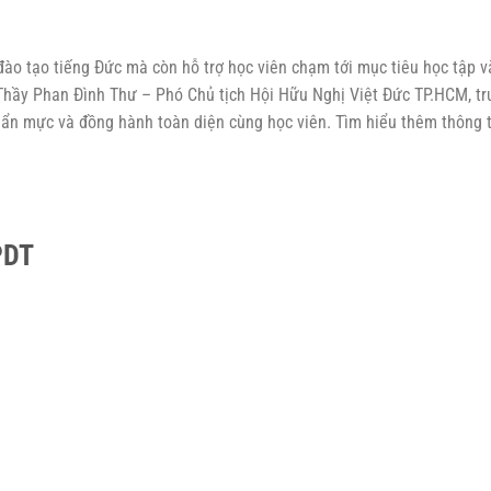
ào tạo tiếng Đức mà còn hỗ trợ học viên chạm tới mục tiêu học tập v
Thầy Phan Đình Thư – Phó Chủ tịch Hội Hữu Nghị Việt Đức TP.HCM, tr
ẩn mực và đồng hành toàn diện cùng học viên. Tìm hiểu thêm thông t
PDT