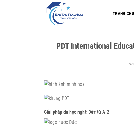
Bỏ
qua
TRANG CH
nội
dung
PDT International Educ
ĐĂ
Giải pháp du học nghề Đức từ A-Z