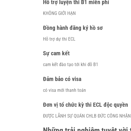
Hỗ trợ luyện thi B1 miễn phí
KHÔNG GIỚI HẠN
Đồng hành đăng ký hồ sơ
Hỗ trợ dự thi ECL
Sự cam kết
cam kết đào tạo tới khi đỗ B1
Đảm bảo có visa
có visa mới thanh toán
Đơn vị tổ chức kỳ thi ECL độc quyền
ĐƯỢC LÃNH SỰ QUÁN CHLB ĐỨC CÔNG NHẬN
Những trải nghiệm tuyệt vời 