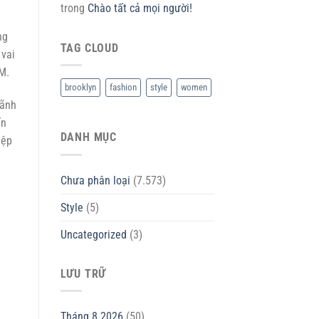
trong
Chào tất cả mọi người!
ng
TAG CLOUD
 vai
M.
brooklyn
fashion
style
women
lãnh
ấn
DANH MỤC
iệp
Chưa phân loại
(7.573)
Style
(5)
Uncategorized
(3)
LƯU TRỮ
Tháng 8 2026
(50)