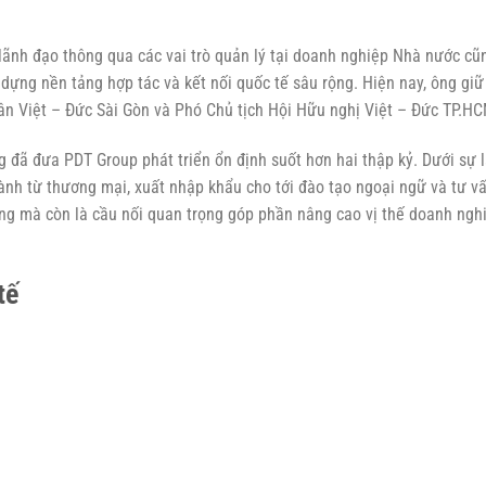
lãnh đạo thông qua các vai trò quản lý tại doanh nghiệp Nhà nước cũ
dựng nền tảng hợp tác và kết nối quốc tế sâu rộng. Hiện nay, ông giữ
n Việt – Đức Sài Gòn và Phó Chủ tịch Hội Hữu nghị Việt – Đức TP.HC
g đã đưa PDT Group phát triển ổn định suốt hơn hai thập kỷ. Dưới sự 
ành từ thương mại, xuất nhập khẩu cho tới đào tạo ngoại ngữ và tư v
ng mà còn là cầu nối quan trọng góp phần nâng cao vị thế doanh ngh
tế