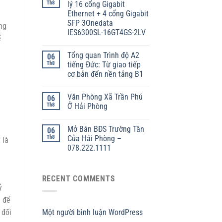
Th8
lý 16 cổng Gigabit
Ethernet + 4 cổng Gigabit
SFP 3Onedata
ng
IES6300SL-16GT4GS-2LV
ế
Tổng quan Trình độ A2
06
Th8
tiếng Đức: Từ giao tiếp
cơ bản đến nền tảng B1
Văn Phòng Xã Trần Phú
06
Th8
Ở Hải Phòng
Mở Bán BĐS Trường Tân
06
Th8
Của Hải Phòng –
 là
078.222.1111
RECENT COMMENTS
ỷ
g để
Một người bình luận WordPress
 đối