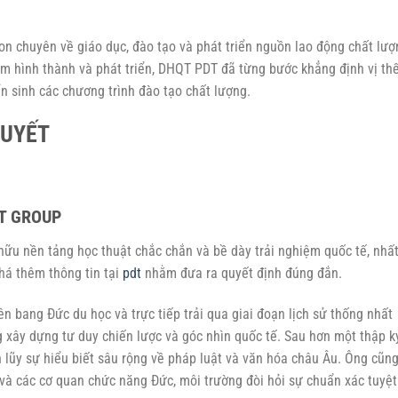
on chuyên về giáo dục, đào tạo và phát triển nguồn lao động chất lượ
ăm hình thành và phát triển, DHQT PDT đã từng bước khẳng định vị th
n sinh các chương trình đào tạo chất lượng.
HUYẾT
DT GROUP
ữu nền tảng học thuật chắc chắn và bề dày trải nghiệm quốc tế, nhất
há thêm thông tin tại
pdt
nhằm đưa ra quyết định đúng đắn.
 bang Đức du học và trực tiếp trải qua giai đoạn lịch sử thống nhất
 xây dựng tư duy chiến lược và góc nhìn quốc tế. Sau hơn một thập k
ch lũy sự hiểu biết sâu rộng về pháp luật và văn hóa châu Âu. Ông cũn
 và các cơ quan chức năng Đức, môi trường đòi hỏi sự chuẩn xác tuyệt