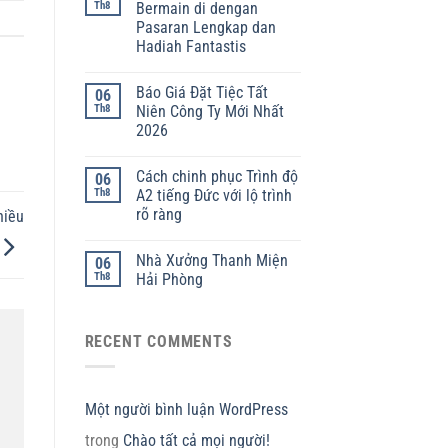
Th8
Bermain di dengan
Pasaran Lengkap dan
Hadiah Fantastis
Báo Giá Đặt Tiệc Tất
06
Th8
Niên Công Ty Mới Nhất
2026
Cách chinh phục Trình độ
06
Th8
A2 tiếng Đức với lộ trình
rõ ràng
hiều
Nhà Xưởng Thanh Miện
06
Th8
Hải Phòng
RECENT COMMENTS
Một người bình luận WordPress
trong
Chào tất cả mọi người!