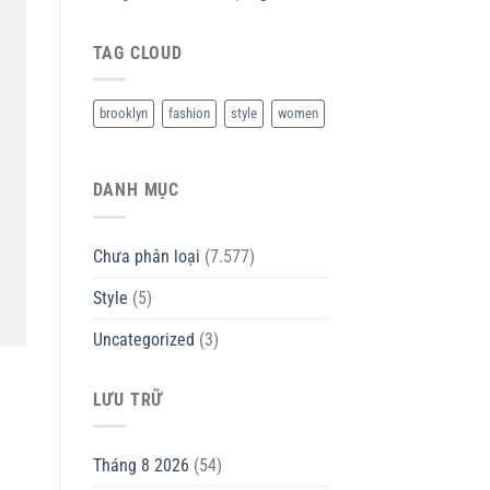
TAG CLOUD
brooklyn
fashion
style
women
DANH MỤC
Chưa phân loại
(7.577)
Style
(5)
Uncategorized
(3)
LƯU TRỮ
Tháng 8 2026
(54)