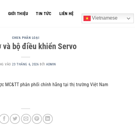
Ủ
GIỚI THIỆU
TIN TỨC
LIÊN HỆ
Vietnamese
CHƯA PHÂN LOẠI
 và bộ điều khiển Servo
NG VÀO
23 THÁNG 6, 2026
BỞI
ADMIN
ợc MC&TT phân phối chính hãng tại thị trường Việt Nam