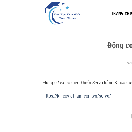
Bỏ
qua
TRANG CH
nội
dung
Động cơ
ĐĂ
Động cơ và bộ điều khiển Servo hãng Kinco đư
https://kincovietnam.com.vn/servo/