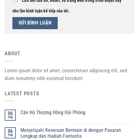
Lưu tên của tôi, email, và trang web trong trình duyệt này
cho lần bình luận kế tiếp của tôi.
ABOUT
Lorem ipsum dolor sit amet, consectetuer adipiscing elit, sed
diam nonummy nibh euismod tincidunt.
LATEST POSTS
Căn Hộ Thượng Hồng Hải Phòng
06
Th8
Menjelajahi Keseruan Bermain di dengan Pasaran
06
Th8
Lengkap dan Hadiah Fantastis