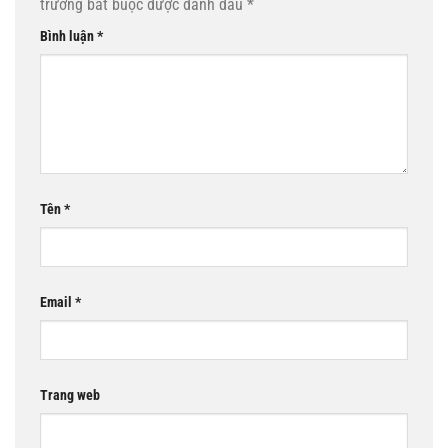
trường bắt buộc được đánh dấu
*
Bình luận
*
Tên
*
Email
*
Trang web