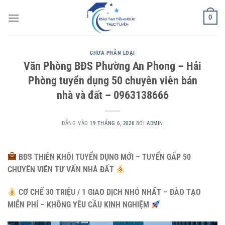
Bỏ
0
qua
nội
dung
CHƯA PHÂN LOẠI
Văn Phòng BĐS Phường An Phong – Hải
Phòng tuyển dụng 50 chuyên viên bán
nhà và đất – 0963138666
ĐĂNG VÀO
19 THÁNG 6, 2026
BỞI
ADMIN
BĐS THIÊN KHÔI TUYỂN DỤNG MỚI – TUYỂN GẤP 50
CHUYÊN VIÊN TƯ VẤN NHÀ ĐẤT
CƠ CHẾ 30 TRIỆU / 1 GIAO DỊCH NHỎ NHẤT – ĐÀO TẠO
MIỄN PHÍ – KHÔNG YÊU CẦU KINH NGHIỆM