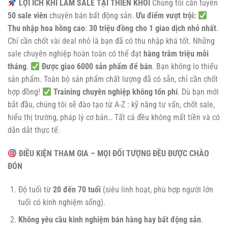
LỢI ÍCH KHI LÀM SALE TẠI THIÊN KHÔI
Chúng tôi cần tuyển
50 sale viên
chuyên bán bất động sản.
Ưu điểm vượt trội:
Thu nhập hoa hồng cao
:
30 triệu đồng cho 1 giao dịch nhỏ nhất
.
Chỉ cần chốt vài deal nhỏ là bạn đã có thu nhập khá tốt. Những
sale chuyên nghiệp hoàn toàn có thể đạt
hàng trăm triệu mỗi
tháng
.
Được giao 6000 sản phẩm để bán
. Bạn không lo thiếu
sản phẩm. Toàn bộ sản phẩm chất lượng đã có sẵn, chỉ cần chốt
hợp đồng!
Training chuyên nghiệp không tốn phí
. Dù bạn mới
bắt đầu, chúng tôi sẽ đào tạo từ A-Z : kỹ năng tư vấn, chốt sale,
hiểu thị trường, pháp lý cơ bản… Tất cả đều không mất tiền và có
dẫn dắt thực tế.
ĐIỀU KIỆN THAM GIA – MỌI ĐỐI TƯỢNG ĐỀU ĐƯỢC CHÀO
ĐÓN
Độ tuổi từ
20 đến 70 tuổi
(siêu linh hoạt, phù hợp người lớn
tuổi có kinh nghiệm sống).
Không yêu cầu kinh nghiệm bán hàng hay bất động sản
.