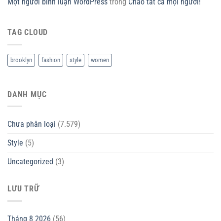
Một người bình luận WordPress
trong
Chào tất cả mọi người!
TAG CLOUD
brooklyn
fashion
style
women
DANH MỤC
Chưa phân loại
(7.579)
Style
(5)
Uncategorized
(3)
LƯU TRỮ
Tháng 8 2026
(56)