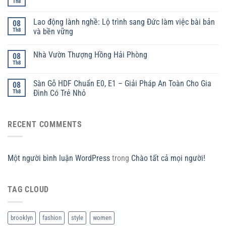
Th8
Lao động lành nghề: Lộ trình sang Đức làm việc bài bản
08
Th8
và bền vững
Nhà Vườn Thượng Hồng Hải Phòng
08
Th8
Sàn Gỗ HDF Chuẩn E0, E1 – Giải Pháp An Toàn Cho Gia
08
Th8
Đình Có Trẻ Nhỏ
RECENT COMMENTS
Một người bình luận WordPress
trong
Chào tất cả mọi người!
TAG CLOUD
brooklyn
fashion
style
women