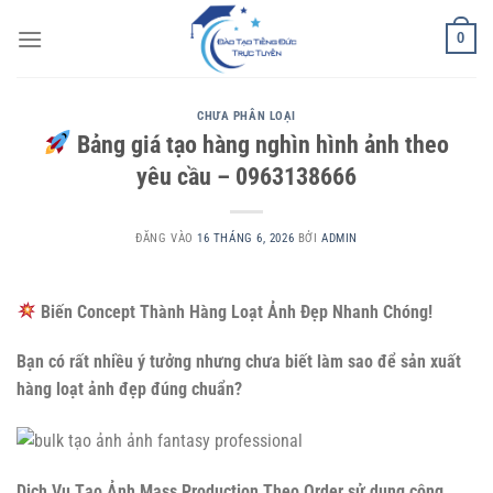
Bỏ
0
qua
nội
dung
CHƯA PHÂN LOẠI
Bảng giá tạo hàng nghìn hình ảnh theo
yêu cầu – 0963138666
ĐĂNG VÀO
16 THÁNG 6, 2026
BỞI
ADMIN
Biến Concept Thành Hàng Loạt Ảnh Đẹp Nhanh Chóng!
Bạn có rất nhiều ý tưởng nhưng chưa biết làm sao để sản xuất
hàng loạt ảnh đẹp đúng chuẩn?
Dịch Vụ Tạo Ảnh Mass Production Theo Order sử dụng công