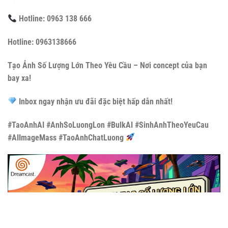
Hotline: 0963 138 666
Hotline: 0963138666
Tạo Ảnh Số Lượng Lớn Theo Yêu Cầu – Nơi concept của bạn
bay xa!
Inbox ngay nhận ưu đãi đặc biệt hấp dẫn nhất!
#TaoAnhAI #AnhSoLuongLon #BulkAI #SinhAnhTheoYeuCau
#AIImageMass #TaoAnhChatLuong