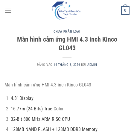
Bỏ
0
qua
nội
dung
CHƯA PHÂN LOẠI
Màn hình cảm ứng HMI 4.3 inch Kinco
GL043
ĐĂNG VÀO
14 THÁNG 6, 2026
BỞI
ADMIN
Màn hình cảm ứng HMI 4.3 inch Kinco GL043
4.3″ Display
16.77m (24 Bits) True Color
32-Bit 800 MHz ARM RISC CPU
128MB NAND FLASH + 128MB DDR3 Memory