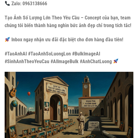
Zalo: 0963138666
Tạo Ảnh Số Lượng Lớn Theo Yêu Cầu – Concept của bạn, team
chúng tôi biến thành hàng nghìn bức ảnh đẹp chỉ trong tích tắc!
Inbox ngay nhận ưu đãi đặc biệt cho đơn hàng đầu tiên!
#TaoAnhAI #TaoAnhSoLuongLon #BulkImageAI
#SinhAnhTheoYeuCau #AIImageBulk #AnhChatLuong