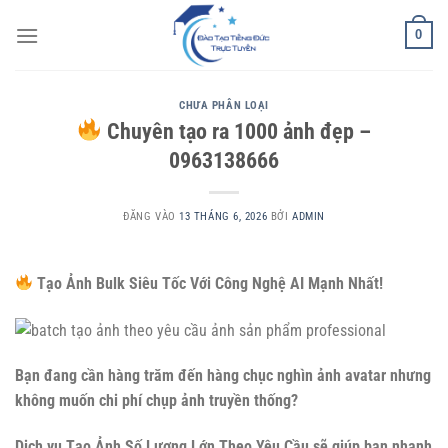
Bỏ
0
qua
nội
dung
CHƯA PHÂN LOẠI
Chuyên tạo ra 1000 ảnh đẹp –
0963138666
ĐĂNG VÀO
13 THÁNG 6, 2026
BỞI
ADMIN
Tạo Ảnh Bulk Siêu Tốc Với Công Nghệ AI Mạnh Nhất!
Bạn đang cần hàng trăm đến hàng chục nghìn ảnh avatar nhưng
không muốn chi phí chụp ảnh truyền thống?
Dịch vụ Tạo Ảnh Số Lượng Lớn Theo Yêu Cầu sẽ giúp bạn nhanh