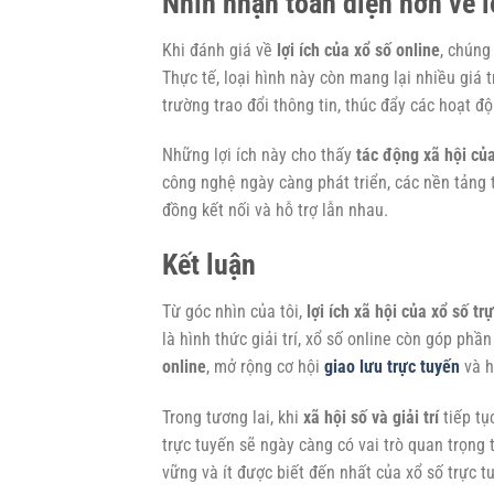
Nhìn nhận toàn diện hơn về l
Khi đánh giá về
lợi ích của xổ số online
, chúng
Thực tế, loại hình này còn mang lại nhiều giá 
trường trao đổi thông tin, thúc đẩy các hoạt đ
Những lợi ích này cho thấy
tác động xã hội củ
công nghệ ngày càng phát triển, các nền tảng 
đồng kết nối và hỗ trợ lẫn nhau.
Kết luận
Từ góc nhìn của tôi,
lợi ích xã hội của xổ số tr
là hình thức giải trí, xổ số online còn góp phầ
online
, mở rộng cơ hội
giao lưu trực tuyến
và h
Trong tương lai, khi
xã hội số và giải trí
tiếp tụ
trực tuyến sẽ ngày càng có vai trò quan trọng 
vững và ít được biết đến nhất của xổ số trực t