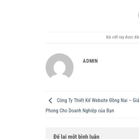
Bài viết này được đ
ADMIN
Công Ty Thiết Kế Website Đồng Nai – Giả
Phong Cho Doanh Nghiệp của Bạn
Để lại một bình luận