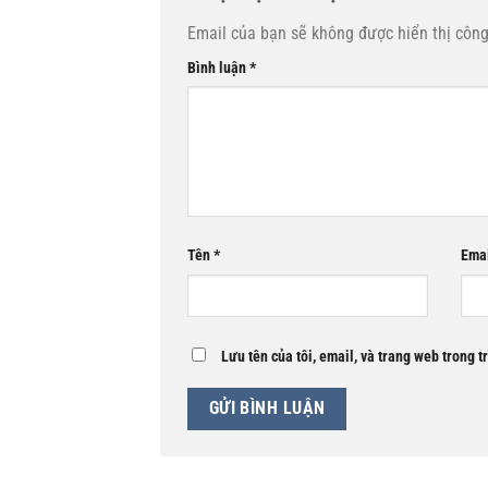
Email của bạn sẽ không được hiển thị công
Bình luận
*
Tên
*
Ema
Lưu tên của tôi, email, và trang web trong t