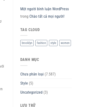
Một người bình luận WordPress
trong
Chào tất cả mọi người!
ơ
TAG CLOUD
brooklyn
fashion
style
women
DANH MỤC
với
g
Chưa phân loại
(7.587)
Style
(5)
ên
Uncategorized
(3)
LƯU TRỮ