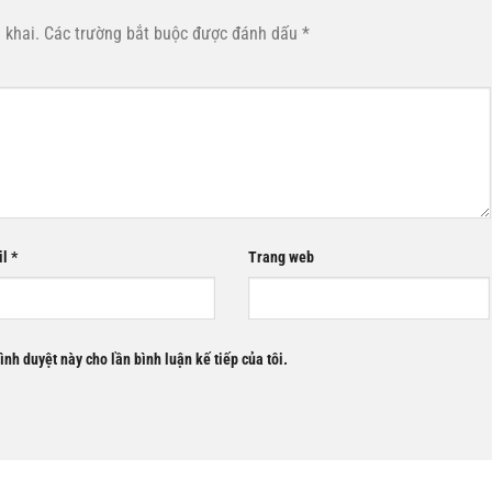
 khai.
Các trường bắt buộc được đánh dấu
*
il
*
Trang web
rình duyệt này cho lần bình luận kế tiếp của tôi.