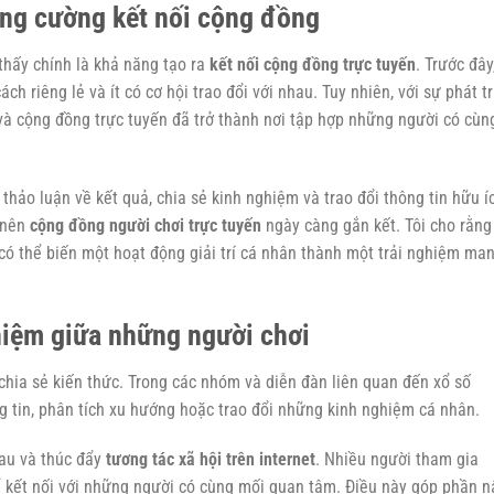
ăng cường kết nối cộng đồng
thấy chính là khả năng tạo ra
kết nối cộng đồng trực tuyến
. Trước đây
 riêng lẻ và ít có cơ hội trao đổi với nhau. Tuy nhiên, với sự phát tr
và cộng đồng trực tuyến đã trở thành nơi tập hợp những người có cùn
thảo luận về kết quả, chia sẻ kinh nghiệm và trao đổi thông tin hữu í
 nên
cộng đồng người chơi trực tuyến
ngày càng gắn kết. Tôi cho rằng
 có thể biến một hoạt động giải trí cá nhân thành một trải nghiệm ma
ghiệm giữa những người chơi
 chia sẻ kiến thức. Trong các nhóm và diễn đàn liên quan đến xổ số
g tin, phân tích xu hướng hoặc trao đổi những kinh nghiệm cá nhân.
hau và thúc đẩy
tương tác xã hội trên internet
. Nhiều người tham gia
để kết nối với những người có cùng mối quan tâm. Điều này góp phần 