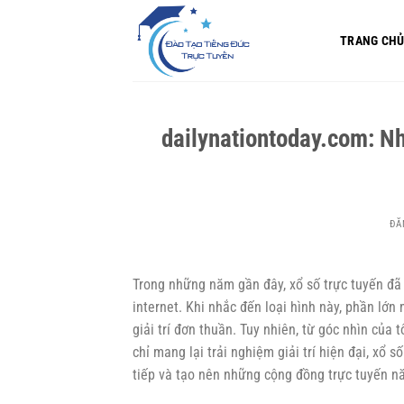
Bỏ
qua
TRANG CH
nội
dung
dailynationtoday.com: Nhữ
ĐĂ
Trong những năm gần đây, xổ số trực tuyến đã 
internet. Khi nhắc đến loại hình này, phần lớn
giải trí đơn thuần. Tuy nhiên, từ góc nhìn của t
chỉ mang lại trải nghiệm giải trí hiện đại, xổ
tiếp và tạo nên những cộng đồng trực tuyến n