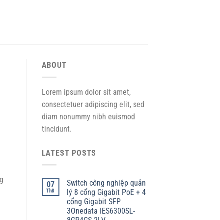
ABOUT
Lorem ipsum dolor sit amet,
consectetuer adipiscing elit, sed
diam nonummy nibh euismod
tincidunt.
LATEST POSTS
ng
Switch công nghiệp quản
07
Th8
lý 8 cổng Gigabit PoE + 4
cổng Gigabit SFP
3Onedata IES6300SL-