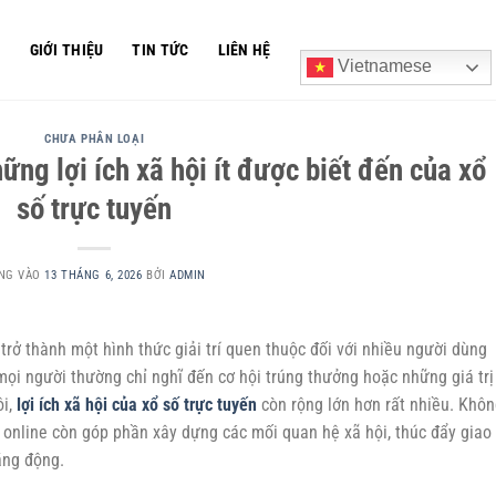
Ủ
GIỚI THIỆU
TIN TỨC
LIÊN HỆ
Vietnamese
CHƯA PHÂN LOẠI
ng lợi ích xã hội ít được biết đến của xổ
số trực tuyến
NG VÀO
13 THÁNG 6, 2026
BỞI
ADMIN
trở thành một hình thức giải trí quen thuộc đối với nhiều người dùng
 mọi người thường chỉ nghĩ đến cơ hội trúng thưởng hoặc những giá trị
ôi,
lợi ích xã hội của xổ số trực tuyến
còn rộng lớn hơn rất nhiều. Khô
 số online còn góp phần xây dựng các mối quan hệ xã hội, thúc đẩy giao
ăng động.