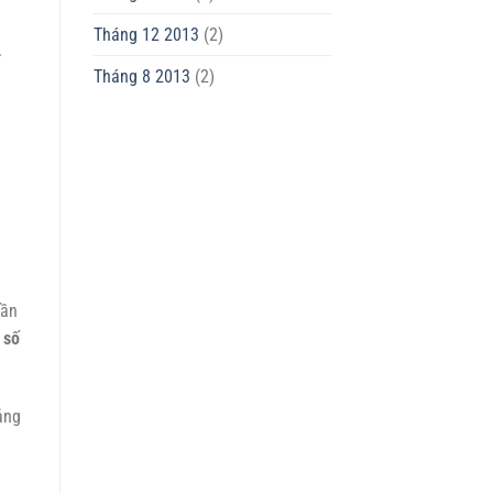
Tháng 12 2013
(2)
.
Tháng 8 2013
(2)
uần
 số
ảng