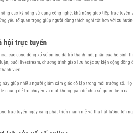
 nâng cao kỹ năng sử dụng công nghệ, khả năng giao tiếp trực tuyến 
ng yếu tố quan trọng giúp người dùng thích nghi tốt hơn với xu hướn
 hội trực tuyến
óa, các cộng đồng xổ số online đã trở thành một phần của hệ sinh th
luận, buổi livestream, chương trình giao lưu hoặc sự kiện cộng đồng 
 thành viên.
g này giúp nhiều người giảm cảm giác cô lập trong môi trường số. Họ
đề chung để trò chuyện và một không gian để chia sẻ quan điểm cá
ồng trực tuyến ngày càng phát triển mạnh mẽ và thu hút lượng lớn ng