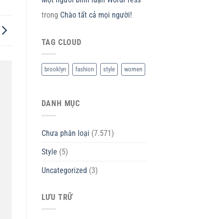
trong
Chào tất cả mọi người!
TAG CLOUD
brooklyn
fashion
style
women
DANH MỤC
Chưa phân loại
(7.571)
Style
(5)
Uncategorized
(3)
LƯU TRỮ