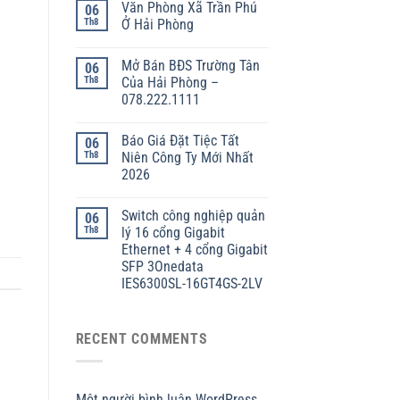
Văn Phòng Xã Trần Phú
06
Th8
Ở Hải Phòng
Mở Bán BĐS Trường Tân
06
Th8
Của Hải Phòng –
078.222.1111
Báo Giá Đặt Tiệc Tất
06
Th8
Niên Công Ty Mới Nhất
2026
Switch công nghiệp quản
06
Th8
lý 16 cổng Gigabit
Ethernet + 4 cổng Gigabit
SFP 3Onedata
IES6300SL-16GT4GS-2LV
RECENT COMMENTS
Một người bình luận WordPress