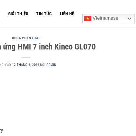
Ủ
GIỚI THIỆU
TIN TỨC
LIÊN HỆ
Vietnamese
CHƯA PHÂN LOẠI
 ứng HMI 7 inch Kinco GL070
NG VÀO
12 THÁNG 6, 2026
BỞI
ADMIN
ry