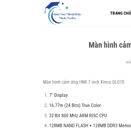
Bỏ
qua
TRANG CH
nội
dung
Màn hình cảm
ĐĂ
Màn hình cảm ứng HMI 7 inch Kinco GL070
7″ Display
16.77m (24 Bits) True Color
32-Bit 800 MHz ARM RISC CPU
128MB NAND FLASH + 128MB DDR3 Memo