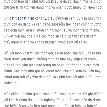
thực đơn hấp dẫn, phù hợp với khẩu vị đa số khách mời sẽ giúp
chương trình trở nên đáng nhớ và nhận được nhiều lời khen ngợi.
Khi
đặt tiệc tất niên công ty
, điều đầu tiên cần lưu ý là lựa chọn
thực đơn đa dạng và cân bằng. Một bữa tiệc hoàn chỉnh thường
bao gồm món khai vị, món chính, món lẩu và món tráng miệng.
Sự kết hợp hài hòa giữa các món ăn sẽ giúp thực khách cảm
thấy ngon miệng và không bị ngán trong suốt bữa tiệc.
Đối với món khai vị, các món gỏi, salad hoặc chả giò luôn là lựa
chọn được yêu thích. Những món ăn nhẹ này giúp kích thích vị
giác và tạo cảm giác hào hứng trước khi thưởng thức các món
chính. Các món như gỏi bò khoai môn, chả giò kem hải sản hay
salad tôm trái cây vừa đẹp mắt vừa phù hợp với nhiều đối tượng
khách mời.
Món chính là phần quan trọng nhất trong thực đơn. Để ghi điểm
với khách tham dự, doanh nghiệp nên ưu tiên các món ăn được
chế biến từ nguyên liệu tươi ngon như tôm sú hấp, gà hấp cải