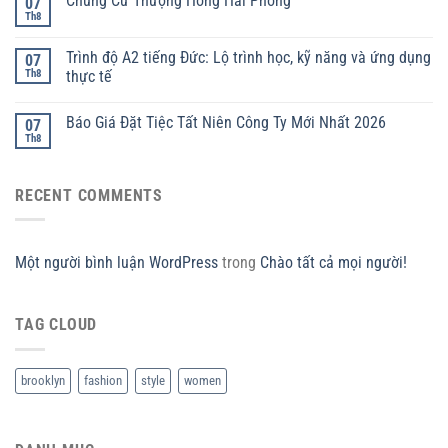
Chung Cư Thượng Hồng Hải Phòng
07
Th8
Trình độ A2 tiếng Đức: Lộ trình học, kỹ năng và ứng dụng
07
Th8
thực tế
Báo Giá Đặt Tiệc Tất Niên Công Ty Mới Nhất 2026
07
Th8
RECENT COMMENTS
Một người bình luận WordPress
trong
Chào tất cả mọi người!
TAG CLOUD
brooklyn
fashion
style
women