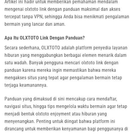
Artikel ini hadir untuk memberikan pemahaman mendalam
mengenai olxtoto link dengan panduan maksimal dan akses
tercepat tanpa VPN, sehingga Anda bisa menikmati pengalaman
bermain yang lancar dan aman.
Apa Itu OLXTOTO Link Dengan Panduan?
Secara sederhana, OLXTOTO adalah platform penyedia layanan
hiburan yang menggabungkan berbagai elemen menarik dalam
satu wadah. Banyak pengguna mencari olxtoto link dengan
panduan karena mereka ingin memastikan bahwa mereka
mengakses situs yang tepat agar pengalaman bermain tetap
terjaga keamanannya.
Panduan yang dimaksud di sini mencakup cara mendaftar,
navigasi situs, hingga tips mengelola waktu bermain agar tetap
menjadi bentuk olxtoto enjoyment atau hiburan yang
menyenangkan. Penting untuk diingat bahwa platform ini
dirancang untuk memberikan kenyamanan bagi penggunanya di