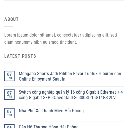
ABOUT
Lorem ipsum dolor sit amet, consectetuer adipiscing elit, sed
diam nonummy nibh euismod tincidunt.
LATEST POSTS
Mengapa Sports Jadi Pilihan Favorit untuk Hiburan dan
07
Th8
Online Enjoyment Saat Ini
Switch công nghiệp quản lý 16 cổng Gigabit Ethernet + 4
07
Th8
cổng Gigabit SFP 3Onedata IES6300SL-16GT4GS-2LV
Nhà Phố Xã Thanh Miện Hải Phòng
07
Th8
Căn Hộ Thượng Hồng Hải Phòng
06