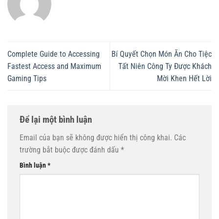
Complete Guide to Accessing
Bí Quyết Chọn Món Ăn Cho Tiệc
Fastest Access and Maximum
Tất Niên Công Ty Được Khách
Gaming Tips
Mời Khen Hết Lời
Để lại một bình luận
Email của bạn sẽ không được hiển thị công khai.
Các
trường bắt buộc được đánh dấu
*
Bình luận
*