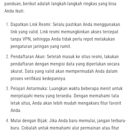
panduan, berikut adalah langkah-langkah ringkas yang bisa
Anda ikuti:
Dapatkan Link Resmi: Selalu pastikan Anda menggunakan
link yang valid. Link resmi memungkinkan akses tercepat
tanpa VPN, sehingga Anda tidak perlu repot melakukan
pengaturan jaringan yang rumit.
Pendaftaran Akun: Setelah masuk ke situs resmi, lakukan
pendaftaran dengan mengisi data yang diperlukan secara
akurat. Data yang valid akan mempermudah Anda dalam
proses verifikasi kedepannya.
Pelajari Antarmuka: Luangkan waktu beberapa menit untuk
menjelajahi menu yang tersedia. Dengan memahami tata
letak situs, Anda akan lebih mudah mengakses fitur favorit
Anda.
Mulai dengan Bijak: Jika Anda baru memulai, jangan terburu-
buru. Cobalah untuk memahami alur permainan atau fitur