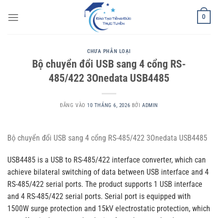
Bỏ
0
qua
nội
dung
CHƯA PHÂN LOẠI
Bộ chuyển đổi USB sang 4 cổng RS-
485/422 3Onedata USB4485
ĐĂNG VÀO
10 THÁNG 6, 2026
BỞI
ADMIN
Bộ chuyển đổi USB sang 4 cổng RS-485/422 3Onedata USB4485
USB4485 is a USB to RS-485/422 interface converter, which can
achieve bilateral switching of data between USB interface and 4
RS-485/422 serial ports. The product supports 1 USB interface
and 4 RS-485/422 serial ports. Serial port is equipped with
1500W surge protection and 15kV electrostatic protection, which