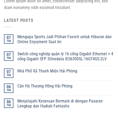
Lorem ipsum dolor sit amet, consectetuer adipiscing elit, sed
diam nonummy nibh euismod tincidunt.
LATEST POSTS
Mengapa Sports Jadi Pilihan Favorit untuk Hiburan dan
07
Th8
Online Enjoyment Saat Ini
Switch công nghiệp quản lý 16 cổng Gigabit Ethernet + 4
07
Th8
cổng Gigabit SFP 3Onedata IES6300SL-16GT4GS-2LV
Nhà Phố Xã Thanh Miện Hải Phòng
07
Th8
Căn Hộ Thượng Hồng Hải Phòng
06
Th8
Menjelajahi Keseruan Bermain di dengan Pasaran
06
Th8
Lengkap dan Hadiah Fantastis