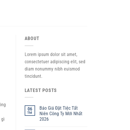
ABOUT
Lorem ipsum dolor sit amet,
consectetuer adipiscing elit, sed
diam nonummy nibh euismod
tincidunt.
LATEST POSTS
đồng
Báo Giá Đặt Tiệc Tất
06
Th8
Niên Công Ty Mới Nhất
2026
 gì