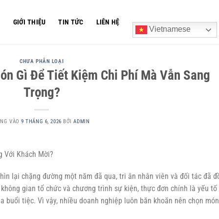
Ủ
GIỚI THIỆU
TIN TỨC
LIÊN HỆ
Vietnamese
CHƯA PHÂN LOẠI
Món Gì Để Tiết Kiệm Chi Phí Mà Vẫn Sang
Trọng?
ĂNG VÀO
9 THÁNG 6, 2026
BỞI
ADMIN
g Với Khách Mời?
nhìn lại chặng đường một năm đã qua, tri ân nhân viên và đối tác đã 
 không gian tổ chức và chương trình sự kiện, thực đơn chính là yếu tố
a buổi tiệc. Vì vậy, nhiều doanh nghiệp luôn băn khoăn nên chọn món