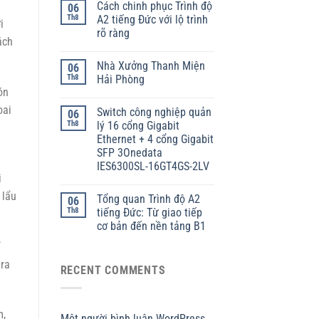
Cách chinh phục Trình độ
06
Th8
A2 tiếng Đức với lộ trình
i
rõ ràng
ách
Nhà Xưởng Thanh Miện
06
Th8
Hải Phòng
ón
oai
Switch công nghiệp quản
06
Th8
lý 16 cổng Gigabit
Ethernet + 4 cổng Gigabit
SFP 3Onedata
IES6300SL-16GT4GS-2LV
i
 lẩu
Tổng quan Trình độ A2
06
Th8
tiếng Đức: Từ giao tiếp
cơ bản đến nền tảng B1
í
 ra
RECENT COMMENTS
m,
Một người bình luận WordPress