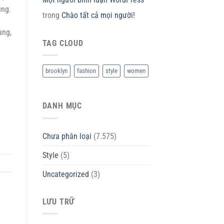
ụng.
trong
Chào tất cả mọi người!
ạng,
TAG CLOUD
brooklyn
fashion
style
women
DANH MỤC
Chưa phân loại
(7.575)
Style
(5)
Uncategorized
(3)
LƯU TRỮ