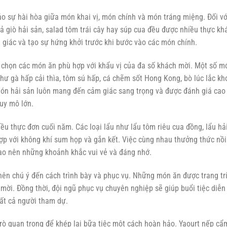
ảo sự hài hòa giữa món khai vị, món chính và món tráng miệng. Đối vớ
ả giò hải sản, salad tôm trái cây hay súp cua đều được nhiều thực kh
ị giác và tạo sự hứng khởi trước khi bước vào các món chính.
 chọn các món ăn phù hợp với khẩu vị của đa số khách mời. Một số m
hư gà hấp cải thìa, tôm sú hấp, cá chẽm sốt Hong Kong, bò lúc lắc kh
món hải sản luôn mang đến cảm giác sang trọng và được đánh giá cao
uy mô lớn.
ều thực đơn cuối năm. Các loại lẩu như lẩu tôm riêu cua đồng, lẩu hả
ợp với không khí sum họp và gắn kết. Việc cùng nhau thưởng thức nồi
tạo nên những khoảnh khắc vui vẻ và đáng nhớ.
ên chú ý đến cách trình bày và phục vụ. Những món ăn được trang tr
mời. Đồng thời, đội ngũ phục vụ chuyên nghiệp sẽ giúp buổi tiệc diễn
tất cả người tham dự.
rò quan trọng để khép lại bữa tiệc một cách hoàn hảo. Yaourt nếp cẩ