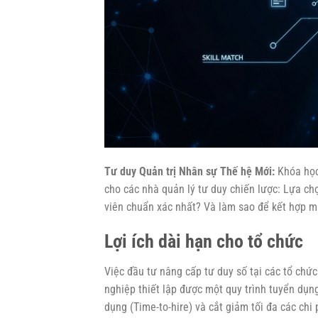
Tư duy Quản trị Nhân sự Thế hệ Mới:
Khóa học 
cho các nhà quản lý tư duy chiến lược: Lựa ch
viên chuẩn xác nhất? Và làm sao để kết hợp m
Lợi ích dài hạn cho tổ chức
Việc đầu tư nâng cấp tư duy số tại các tổ chứ
nghiệp thiết lập được một quy trình tuyển dụn
dụng (Time-to-hire) và cắt giảm tối đa các ch