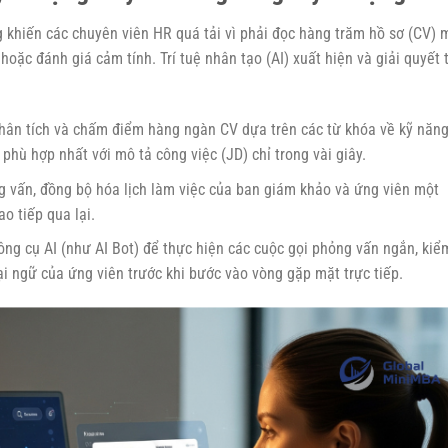
 khiến các chuyên viên HR quá tải vì phải đọc hàng trăm hồ sơ (CV) 
oặc đánh giá cảm tính. Trí tuệ nhân tạo (AI) xuất hiện và giải quyết t
phân tích và chấm điểm hàng ngàn CV dựa trên các từ khóa về kỹ năng
phù hợp nhất với mô tả công việc (JD) chỉ trong vài giây.
 vấn, đồng bộ hóa lịch làm việc của ban giám khảo và ứng viên một
ao tiếp qua lại.
ng cụ AI (như AI Bot) để thực hiện các cuộc gọi phỏng vấn ngắn, kiể
ại ngữ của ứng viên trước khi bước vào vòng gặp mặt trực tiếp.