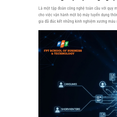
Là một tập đoàn công nghệ toàn cầu với quy 
cho việc vận hành một bộ máy tuyển dụng thô
gia đã đúc kết những kinh nghiệm xương máu n