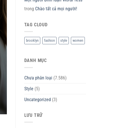
trong
Chào tất cả mọi người!
TAG CLOUD
brooklyn
fashion
style
women
DANH MỤC
Chưa phân loại
(7.586)
Style
(5)
Uncategorized
(3)
LƯU TRỮ