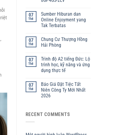
8GP4GS-2LV
mỗi
Sumber Hiburan dan
07
riệt
Th8
Online Enjoyment yang
Tak Terbatas
,
Chung Cư Thượng Hồng
07
Th8
Hải Phòng
Trình độ A2 tiếng Đức: Lộ
07
Th8
trình học, kỹ năng và ứng
dụng thực tế
m
Báo Giá Đặt Tiệc Tất
07
Th8
Niên Công Ty Mới Nhất
2026
RECENT COMMENTS
Một người bình luận WordPress