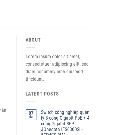
ABOUT
Lorem ipsum dolor sit amet,
consectetuer adipiscing elit, sed
diam nonummy nibh euismod
tincidunt.
LATEST POSTS
hân
Switch công nghiệp quản
07
Th8
lý 8 cổng Gigabit PoE + 4
cổng Gigabit SFP
3Onedata IES6300SL-