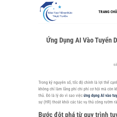
Bỏ
qua
TRANG CH
nội
dung
Ứng Dụng AI Vào Tuyển D
Đ
Trong kỷ nguyên số, tốc độ chính là lợi thế cạ
không chỉ làm lãng phí chi phí cơ hội mà còn 
thủ. Đó là lý do vì sao việc
ứng dụng AI vào tu
sự (HR) thoát khỏi các tác vụ thủ công rườm rà
Bước đột phá từ quy trình t