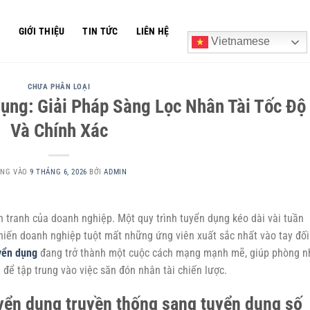
Ủ
GIỚI THIỆU
TIN TỨC
LIÊN HỆ
Vietnamese
CHƯA PHÂN LOẠI
ụng: Giải Pháp Sàng Lọc Nhân Tài Tốc Độ
Và Chính Xác
ĂNG VÀO
9 THÁNG 6, 2026
BỞI
ADMIN
nh tranh của doanh nghiệp. Một quy trình tuyển dụng kéo dài vài tuần
khiến doanh nghiệp tuột mất những ứng viên xuất sắc nhất vào tay đối
yển dụng
đang trở thành một cuộc cách mạng mạnh mẽ, giúp phòng n
 để tập trung vào việc săn đón nhân tài chiến lược.
uyển dụng truyền thống sang tuyển dụng số