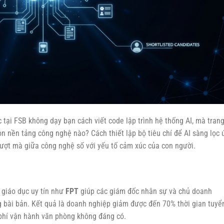
tại FSB không dạy bạn cách viết code lập trình hệ thống AI, mà trang
ọn nền tảng công nghệ nào? Cách thiết lập bộ tiêu chí để AI sàng lọc
ượt mà giữa công nghệ số với yếu tố cảm xúc của con người.
c giáo dục uy tín như
FPT
giúp các giám đốc nhân sự và chủ doanh
g bài bản. Kết quả là doanh nghiệp giảm được đến 70% thời gian tuyể
i phí vận hành văn phòng không đáng có.