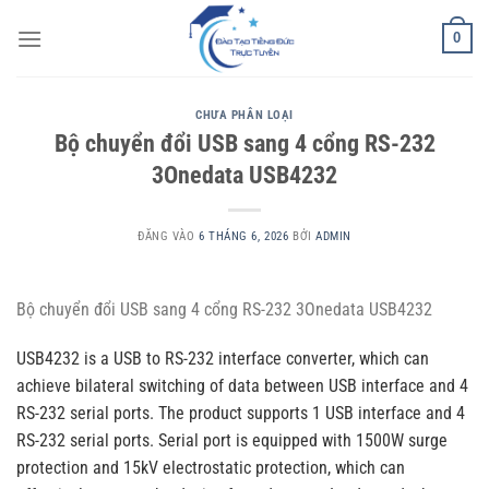
Bỏ
0
qua
nội
dung
CHƯA PHÂN LOẠI
Bộ chuyển đổi USB sang 4 cổng RS-232
3Onedata USB4232
ĐĂNG VÀO
6 THÁNG 6, 2026
BỞI
ADMIN
Bộ chuyển đổi USB sang 4 cổng RS-232 3Onedata USB4232
USB4232 is a USB to RS-232 interface converter, which can
achieve bilateral switching of data between USB interface and 4
RS-232 serial ports. The product supports 1 USB interface and 4
RS-232 serial ports. Serial port is equipped with 1500W surge
protection and 15kV electrostatic protection, which can