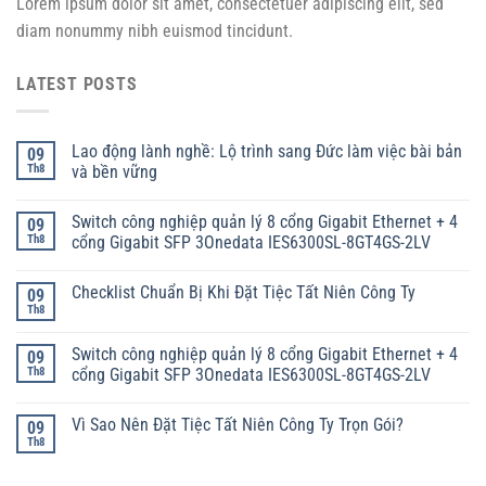
Lorem ipsum dolor sit amet, consectetuer adipiscing elit, sed
diam nonummy nibh euismod tincidunt.
LATEST POSTS
Lao động lành nghề: Lộ trình sang Đức làm việc bài bản
09
Th8
và bền vững
Switch công nghiệp quản lý 8 cổng Gigabit Ethernet + 4
09
Th8
cổng Gigabit SFP 3Onedata IES6300SL-8GT4GS-2LV
Checklist Chuẩn Bị Khi Đặt Tiệc Tất Niên Công Ty
09
Th8
Switch công nghiệp quản lý 8 cổng Gigabit Ethernet + 4
09
Th8
cổng Gigabit SFP 3Onedata IES6300SL-8GT4GS-2LV
Vì Sao Nên Đặt Tiệc Tất Niên Công Ty Trọn Gói?
09
Th8