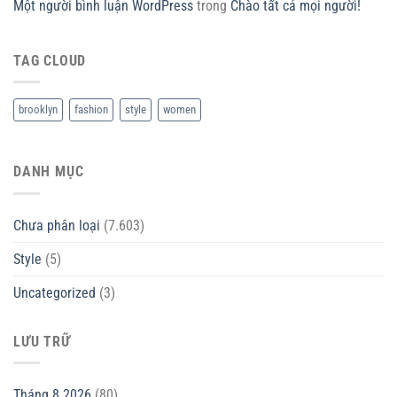
Một người bình luận WordPress
trong
Chào tất cả mọi người!
TAG CLOUD
brooklyn
fashion
style
women
DANH MỤC
Chưa phân loại
(7.603)
Style
(5)
Uncategorized
(3)
LƯU TRỮ
Tháng 8 2026
(80)