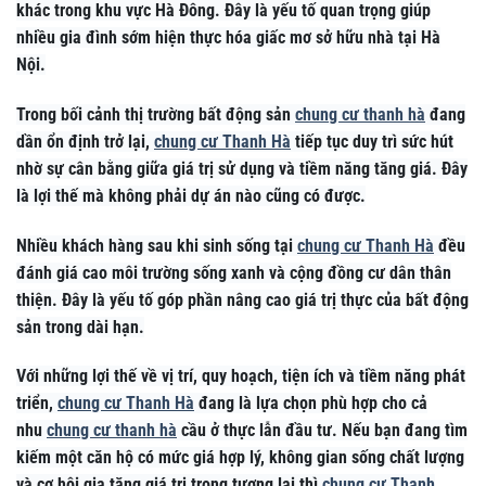
khác trong khu vực Hà Đông. Đây là yếu tố quan trọng giúp
nhiều gia đình sớm hiện thực hóa giấc mơ sở hữu nhà tại Hà
Nội.
Trong bối cảnh thị trường bất động sản
chung cư thanh hà
đang
dần ổn định trở lại,
chung cư Thanh Hà
tiếp tục duy trì sức hút
nhờ sự cân bằng giữa giá trị sử dụng và tiềm năng tăng giá. Đây
là lợi thế mà không phải dự án nào cũng có được.
Nhiều khách hàng sau khi sinh sống tại
chung cư Thanh Hà
đều
đánh giá cao môi trường sống xanh và cộng đồng cư dân thân
thiện. Đây là yếu tố góp phần nâng cao giá trị thực của bất động
sản trong dài hạn.
Với những lợi thế về vị trí, quy hoạch, tiện ích và tiềm năng phát
triển,
chung cư Thanh Hà
đang là lựa chọn phù hợp cho cả
nhu
chung cư thanh hà
cầu ở thực lẫn đầu tư. Nếu bạn đang tìm
kiếm một căn hộ có mức giá hợp lý, không gian sống chất lượng
và cơ hội gia tăng giá trị trong tương lai thì
chung cư Thanh