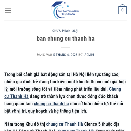
Bỏ
0
qua
nội
dung
CHƯA PHÂN LOẠI
ban chung cu thanh ha
ĐĂNG VÀO
5 THÁNG 6, 2026
BỞI
ADMIN
Trong bối cảnh giá bất động sản tại Hà Nội liên tục tăng cao,
nhiều gia đình trẻ đang tìm kiếm một khu đô thị có mức giá hợp
lý, môi trường sống tốt và tiềm năng phát triển lâu dài.
Chung
cư Thanh Hà
đang trở thành lựa chọn được đông đảo khách
hàng quan tâm
chung cư thanh hà
nhờ sở hữu nhiều lợi thế nổi
bật về vị trí, quy hoạch và hệ thống tiện ích.
Nằm trong Khu đô thị
chung cư Thanh Hà
Cienco 5 thuộc địa