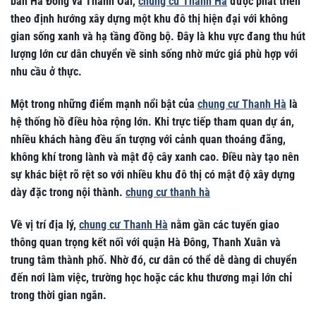
bàn Hà Đông và Thanh Oai,
chung cư Thanh Hà
được phát triển
theo định hướng xây dựng một khu đô thị hiện đại với không
gian sống xanh và hạ tầng đồng bộ. Đây là khu vực đang thu hút
lượng lớn cư dân chuyển về sinh sống nhờ mức giá phù hợp với
nhu cầu ở thực.
Một trong những điểm mạnh nổi bật của
chung cư Thanh Hà
là
hệ thống hồ điều hòa rộng lớn. Khi trực tiếp tham quan dự án,
nhiều khách hàng đều ấn tượng với cảnh quan thoáng đãng,
không khí trong lành và mật độ cây xanh cao. Điều này tạo nên
sự khác biệt rõ rệt so với nhiều khu đô thị có mật độ xây dựng
dày đặc trong nội thành.
chung cư thanh hà
Về vị trí địa lý,
chung cư Thanh Hà
nằm gần các tuyến giao
thông quan trọng kết nối với quận Hà Đông, Thanh Xuân và
trung tâm thành phố. Nhờ đó, cư dân có thể dễ dàng di chuyển
đến nơi làm việc, trường học hoặc các khu thương mại lớn chỉ
trong thời gian ngắn.