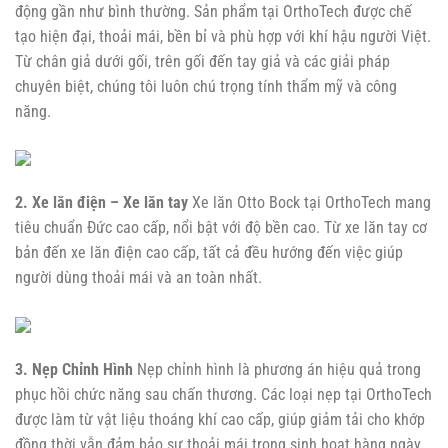
động gần như bình thường. Sản phẩm tại OrthoTech được chế
tạo hiện đại, thoải mái, bền bỉ và phù hợp với khí hậu người Việt.
Từ chân giả dưới gối, trên gối đến tay giả và các giải pháp
chuyên biệt, chúng tôi luôn chú trọng tính thẩm mỹ và công
năng.
2. Xe lăn điện – Xe lăn tay
Xe lăn Otto Bock tại OrthoTech mang
tiêu chuẩn Đức cao cấp, nổi bật với độ bền cao. Từ xe lăn tay cơ
bản đến xe lăn điện cao cấp, tất cả đều hướng đến việc giúp
người dùng thoải mái và an toàn nhất.
3. Nẹp Chỉnh Hình
Nẹp chỉnh hình là phương án hiệu quả trong
phục hồi chức năng sau chấn thương. Các loại nẹp tại OrthoTech
được làm từ vật liệu thoáng khí cao cấp, giúp giảm tải cho khớp
đồng thời vẫn đảm bảo sự thoải mái trong sinh hoạt hàng ngày.