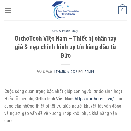
Bỏ
0
qua
nội
dung
CHƯA PHÂN LOẠI
OrthoTech Việt Nam – Thiết bị chân tay
giả & nẹp chỉnh hình uy tín hàng đầu từ
Đức
ĐĂNG VÀO
4 THÁNG 6, 2026
BỞI
ADMIN
Cuộc sống quan trọng bậc nhất giúp con người tự do sinh hoạt.
Hiểu rõ điều đó,
OrthoTech Việt Nam
https://orthotech.vn/
luôn
cung cấp những thiết bị tối ưu giúp người khuyết tật vận động
và người gặp vấn đề về xương khớp khôi phục khả năng vận
động.