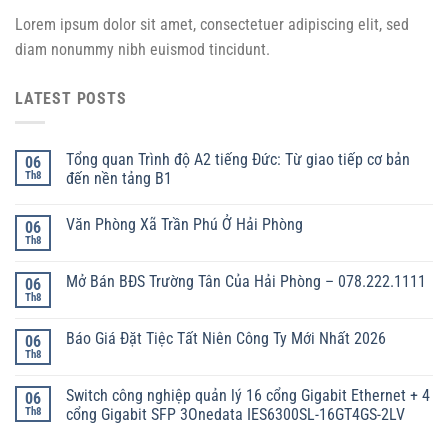
Lorem ipsum dolor sit amet, consectetuer adipiscing elit, sed
diam nonummy nibh euismod tincidunt.
LATEST POSTS
Tổng quan Trình độ A2 tiếng Đức: Từ giao tiếp cơ bản
06
Th8
đến nền tảng B1
Văn Phòng Xã Trần Phú Ở Hải Phòng
06
Th8
Mở Bán BĐS Trường Tân Của Hải Phòng – 078.222.1111
06
Th8
Báo Giá Đặt Tiệc Tất Niên Công Ty Mới Nhất 2026
06
Th8
Switch công nghiệp quản lý 16 cổng Gigabit Ethernet + 4
06
Th8
cổng Gigabit SFP 3Onedata IES6300SL-16GT4GS-2LV