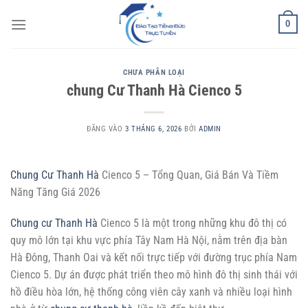
Bỏ
0
qua
nội
dung
CHƯA PHÂN LOẠI
chung Cư Thanh Hà Cienco 5
ĐĂNG VÀO
3 THÁNG 6, 2026
BỞI
ADMIN
Chung Cư Thanh Hà
Cienco 5 – Tổng Quan, Giá Bán Và Tiềm
Năng Tăng Giá 2026
Chung cư Thanh Hà
Cienco 5 là một trong những khu đô thị có
quy mô lớn tại khu vực phía Tây Nam Hà Nội, nằm trên địa bàn
Hà Đông, Thanh Oai và kết nối trực tiếp với đường trục phía Nam
Cienco 5. Dự án được phát triển theo mô hình đô thị sinh thái với
hồ điều hòa lớn, hệ thống công viên cây xanh và nhiều loại hình