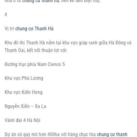
nhà ở từ
chung cư thanh hà
, liền kề đến biệt thự.
4
Vị trí
chung cư Thanh Hà
Khu đô thị Thanh Hà nằm tại khu vực giáp ranh giữa Hà Đông và
Thanh Oai, kết nối thuận lợi với:
Đường trục phía Nam Cienco 5
Khu vực Phú Lương
Khu vực Kiến Hưng
Nguyễn Xiển – Xa La
Vành đai 4 Hà Nội
Dự án có quy mô hơn 400ha với hàng chục tòa
chung cư thanh