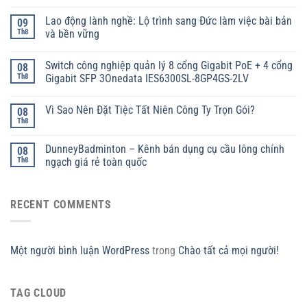
Lao động lành nghề: Lộ trình sang Đức làm việc bài bản
09
Th8
và bền vững
Switch công nghiệp quản lý 8 cổng Gigabit PoE + 4 cổng
08
Th8
Gigabit SFP 3Onedata IES6300SL-8GP4GS-2LV
Vì Sao Nên Đặt Tiệc Tất Niên Công Ty Trọn Gói?
08
Th8
DunneyBadminton – Kênh bán dụng cụ cầu lông chính
08
Th8
ngạch giá rẻ toàn quốc
RECENT COMMENTS
Một người bình luận WordPress
trong
Chào tất cả mọi người!
TAG CLOUD