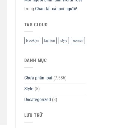
trong
Chào tất cả mọi người!
TAG CLOUD
brooklyn
fashion
style
women
DANH MỤC
Chưa phân loại
(7.586)
Style
(5)
Uncategorized
(3)
LƯU TRỮ