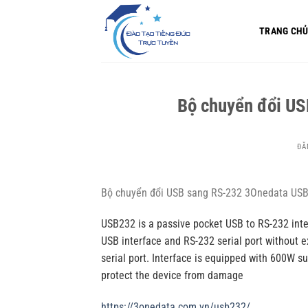
Bỏ
qua
TRANG CH
nội
dung
Bộ chuyển đổi U
ĐĂ
Bộ chuyển đổi USB sang RS-232 3Onedata US
USB232 is a passive pocket USB to RS-232 inte
USB interface and RS-232 serial port without 
serial port. Interface is equipped with 600W su
protect the device from damage
https://3onedata.com.vn/usb232/