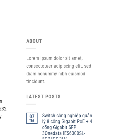
ABOUT
Lorem ipsum dolor sit amet,
consectetuer adipiscing elit, sed
diam nonummy nibh euismod
tincidunt.
LATEST POSTS
en
-232
Switch công nghiệp quản
07
y
Th8
lý 8 cổng Gigabit PoE + 4
cổng Gigabit SFP
3Onedata IES6300SL-