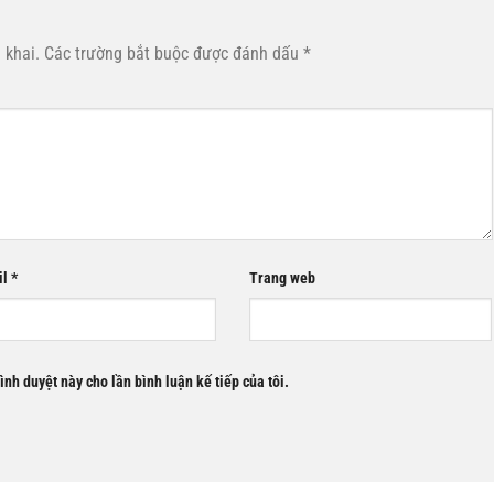
 khai.
Các trường bắt buộc được đánh dấu
*
il
*
Trang web
rình duyệt này cho lần bình luận kế tiếp của tôi.