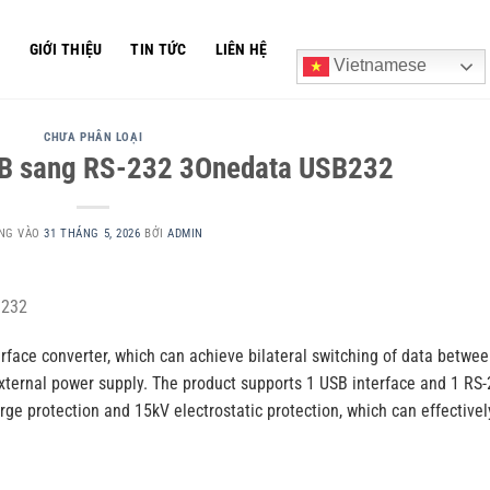
Ủ
GIỚI THIỆU
TIN TỨC
LIÊN HỆ
Vietnamese
CHƯA PHÂN LOẠI
SB sang RS-232 3Onedata USB232
NG VÀO
31 THÁNG 5, 2026
BỞI
ADMIN
B232
rface converter, which can achieve bilateral switching of data betwe
external power supply. The product supports 1 USB interface and 1 RS
rge protection and 15kV electrostatic protection, which can effectivel