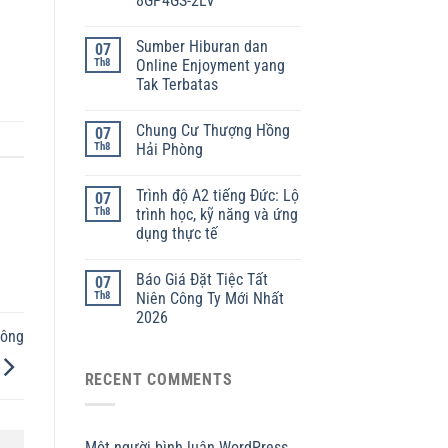
8GP4GS-2LV
Sumber Hiburan dan
07
Th8
Online Enjoyment yang
Tak Terbatas
Chung Cư Thượng Hồng
07
Th8
Hải Phòng
Trình độ A2 tiếng Đức: Lộ
07
Th8
trình học, kỹ năng và ứng
dụng thực tế
Báo Giá Đặt Tiệc Tất
07
Th8
Niên Công Ty Mới Nhất
2026
hông
RECENT COMMENTS
Một người bình luận WordPress