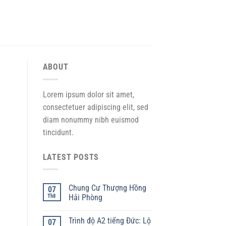
ABOUT
Lorem ipsum dolor sit amet,
consectetuer adipiscing elit, sed
diam nonummy nibh euismod
tincidunt.
LATEST POSTS
Chung Cư Thượng Hồng
07
Th8
Hải Phòng
Trình độ A2 tiếng Đức: Lộ
07