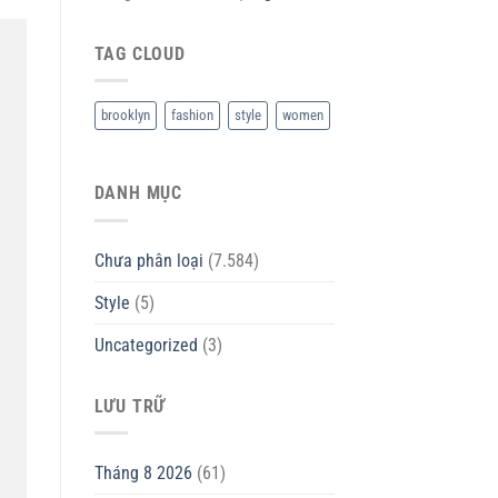
TAG CLOUD
brooklyn
fashion
style
women
DANH MỤC
Chưa phân loại
(7.584)
Style
(5)
Uncategorized
(3)
LƯU TRỮ
Tháng 8 2026
(61)