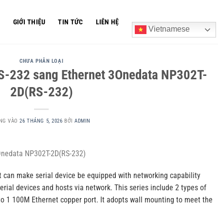
Ủ
GIỚI THIỆU
TIN TỨC
LIÊN HỆ
Vietnamese
CHƯA PHÂN LOẠI
RS-232 sang Ethernet 3Onedata NP302T-
2D(RS-232)
NG VÀO
26 THÁNG 5, 2026
BỞI
ADMIN
3Onedata NP302T-2D(RS-232)
t can make serial device be equipped with networking capability
erial devices and hosts via network. This series include 2 types of
o 1 100M Ethernet copper port. It adopts wall mounting to meet the