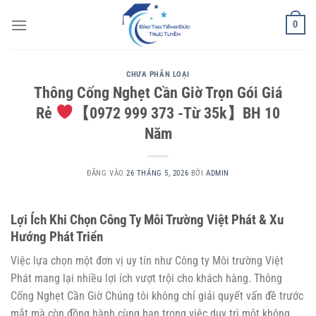
Bỏ
0
qua
nội
dung
CHƯA PHÂN LOẠI
Thông Cống Nghẹt Cần Giờ Trọn Gói Giá
Rẻ
【0972 999 373 -Từ 35k】BH 10
Năm
ĐĂNG VÀO
26 THÁNG 5, 2026
BỞI
ADMIN
Lợi Ích Khi Chọn Công Ty Môi Trường Việt Phát & Xu
Hướng Phát Triển
Việc lựa chọn một đơn vị uy tín như Công ty Môi trường Việt
Phát mang lại nhiều lợi ích vượt trội cho khách hàng.
Thông
Cống Nghẹt Cần Giờ
Chúng tôi không chỉ giải quyết vấn đề trước
mắt mà còn đồng hành cùng bạn trong việc duy trì một không