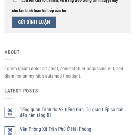
Lưu tên của tôi, email, và trang web trong trình duyệt này
cho lần bình luận kế tiếp của tôi.
ABOUT
Lorem ipsum dolor sit amet, consectetuer adipiscing elit, sed
diam nonummy nibh euismod tincidunt.
LATEST POSTS
Tổng quan Trình độ A2 tiếng Đức: Từ giao tiếp cơ bản
06
Th8
đến nền tảng B1
Văn Phòng Xã Trần Phú Ở Hải Phòng
06
Th8