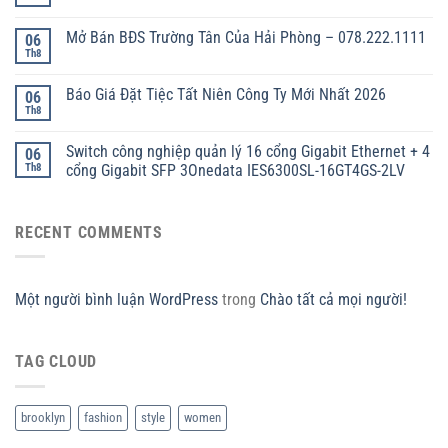
Mở Bán BĐS Trường Tân Của Hải Phòng – 078.222.1111
06
Th8
Báo Giá Đặt Tiệc Tất Niên Công Ty Mới Nhất 2026
06
Th8
Switch công nghiệp quản lý 16 cổng Gigabit Ethernet + 4
06
Th8
cổng Gigabit SFP 3Onedata IES6300SL-16GT4GS-2LV
RECENT COMMENTS
Một người bình luận WordPress
trong
Chào tất cả mọi người!
TAG CLOUD
brooklyn
fashion
style
women