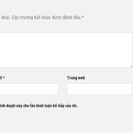
 khai.
Các trường bắt buộc được đánh dấu
*
il
*
Trang web
rình duyệt này cho lần bình luận kế tiếp của tôi.