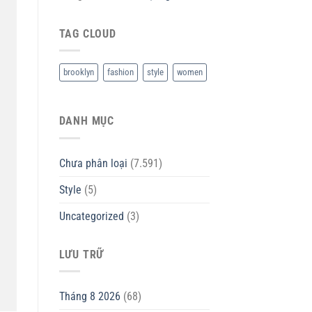
TAG CLOUD
brooklyn
fashion
style
women
DANH MỤC
Chưa phân loại
(7.591)
Style
(5)
Uncategorized
(3)
LƯU TRỮ
Tháng 8 2026
(68)