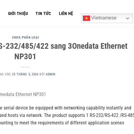
Ủ
GIỚI THIỆU
TIN TỨC
LIÊN HỆ
Vietnamese
CHƯA PHÂN LOẠI
RS-232/485/422 sang 3Onedata Ethernet
NP301
NG VÀO
25 THÁNG 5, 2026
BỞI
ADMIN
Onedata Ethernet NP301
e serial device be equipped with networking capability instantly and
 and hosts via network. The product supports 1 RS-232/RS-422 /RS-48
ounting to meet the requirements of different application scenes