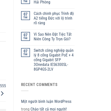
Th8
Hải Phòng
Cách chinh phục Trình độ
07
Th8
A2 tiếng Đức với lộ trình
rõ ràng
Vì Sao Nên Đặt Tiệc Tất
07
Th8
Niên Công Ty Trọn Gói?
Switch công nghiệp quản
07
Th8
lý 8 cổng Gigabit PoE + 4
cổng Gigabit SFP
3Onedata IES6300SL-
8GP4GS-2LV
RECENT COMMENTS
7555
Một người bình luận WordPress
trong
Chào tất cả mọi người!