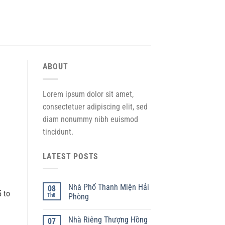
ABOUT
Lorem ipsum dolor sit amet,
consectetuer adipiscing elit, sed
diam nonummy nibh euismod
tincidunt.
LATEST POSTS
Nhà Phố Thanh Miện Hải
08
5 to
Th8
Phòng
Nhà Riêng Thượng Hồng
07