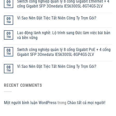
Switch công nghiệp quản lý 8 cổng Gigabit Ethernet + 4
09
Th8
cổng Gigabit SFP 3Onedata IES6300SL-8GT4GS-2LV
Vì Sao Nên Đặt Tiệc Tất Niên Công Ty Trọn Gói?
09
Th8
Lao động lành nghề: Lộ trình sang Đức làm việc bài bản
09
Th8
và bền vững
Switch công nghiệp quản lý 8 cổng Gigabit PoE + 4 cổng
08
Th8
Gigabit SFP 3Onedata IES6300SL-8GP4GS-2LV
Vì Sao Nên Đặt Tiệc Tất Niên Công Ty Trọn Gói?
08
Th8
RECENT COMMENTS
Một người bình luận WordPress
trong
Chào tất cả mọi người!