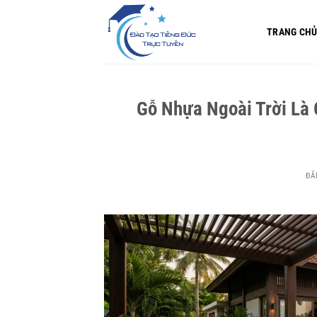
Bỏ
qua
TRANG CH
nội
dung
Gỗ Nhựa Ngoài Trời Là 
ĐĂ