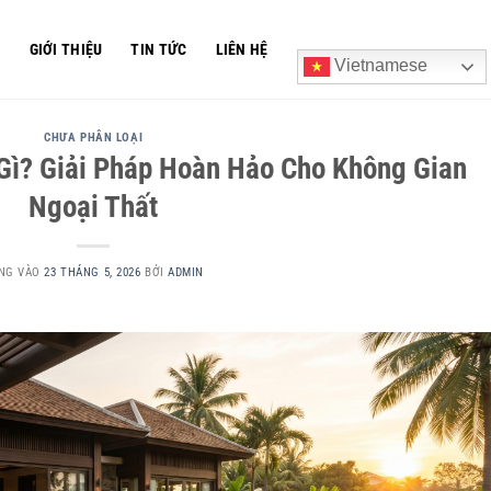
Ủ
GIỚI THIỆU
TIN TỨC
LIÊN HỆ
Vietnamese
CHƯA PHÂN LOẠI
Gì? Giải Pháp Hoàn Hảo Cho Không Gian
Ngoại Thất
NG VÀO
23 THÁNG 5, 2026
BỞI
ADMIN