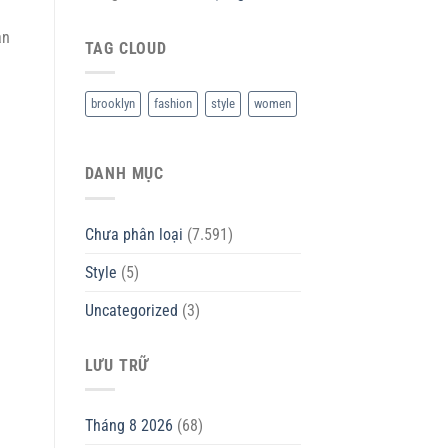
ản
TAG CLOUD
brooklyn
fashion
style
women
DANH MỤC
Chưa phân loại
(7.591)
Style
(5)
Uncategorized
(3)
LƯU TRỮ
Tháng 8 2026
(68)