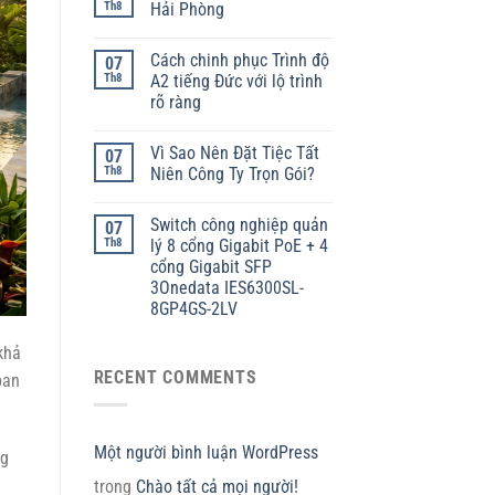
Th8
Hải Phòng
Cách chinh phục Trình độ
07
Th8
A2 tiếng Đức với lộ trình
rõ ràng
Vì Sao Nên Đặt Tiệc Tất
07
Th8
Niên Công Ty Trọn Gói?
Switch công nghiệp quản
07
Th8
lý 8 cổng Gigabit PoE + 4
cổng Gigabit SFP
3Onedata IES6300SL-
8GP4GS-2LV
khả
RECENT COMMENTS
ban
Một người bình luận WordPress
ng
trong
Chào tất cả mọi người!