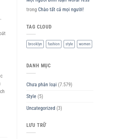
trong
Chào tất cả mọi người!
…
TAG CLOUD
oát
a
brooklyn
fashion
style
women
DANH MỤC
ác
u
Chưa phân loại
(7.579)
ịch
Style
(5)
Uncategorized
(3)
LƯU TRỮ