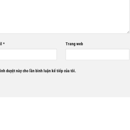
il
*
Trang web
rình duyệt này cho lần bình luận kế tiếp của tôi.