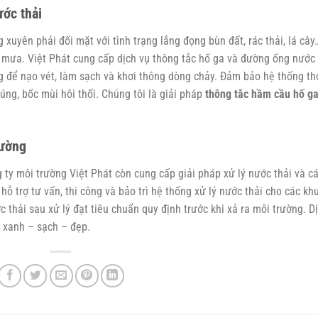
ước thải
xuyên phải đối mặt với tình trạng lắng đọng bùn đất, rác thải, lá cây
 mưa. Việt Phát cung cấp dịch vụ thông tắc hố ga và đường ống nước
ng để nạo vét, làm sạch và khơi thông dòng chảy. Đảm bảo hệ thống th
úng, bốc mùi hôi thối. Chúng tôi là giải pháp
thông tắc hầm cầu hố g
rường
 ty môi trường Việt Phát còn cung cấp giải pháp xử lý nước thải và c
hỗ trợ tư vấn, thi công và bảo trì hệ thống xử lý nước thải cho các kh
thải sau xử lý đạt tiêu chuẩn quy định trước khi xả ra môi trường. D
 xanh – sạch – đẹp.