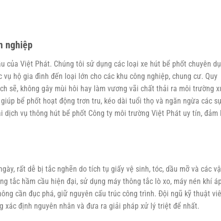
n nghiệp
u của Việt Phát. Chúng tôi sử dụng các loại xe hút bể phốt chuyên d
c vụ hộ gia đình đến loại lớn cho các khu công nghiệp, chung cư. Quy
ạch sẽ, không gây mùi hôi hay làm vương vãi chất thải ra môi trường 
 giúp bể phốt hoạt động trơn tru, kéo dài tuổi thọ và ngăn ngừa các s
i dịch vụ thông hút bể phốt Công ty môi trường Việt Phát uy tín, đảm
ày, rất dễ bị tắc nghẽn do tích tụ giấy vệ sinh, tóc, dầu mỡ và các vậ
ng tắc hầm cầu hiện đại, sử dụng máy thông tắc lò xo, máy nén khí á
ông cần đục phá, giữ nguyên cấu trúc công trình. Đội ngũ kỹ thuật vi
 xác định nguyên nhân và đưa ra giải pháp xử lý triệt để nhất.