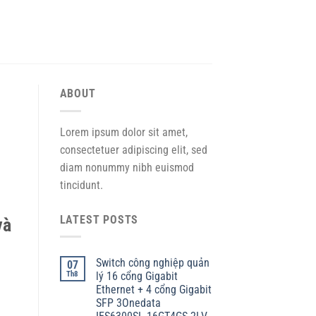
ABOUT
Lorem ipsum dolor sit amet,
consectetuer adipiscing elit, sed
diam nonummy nibh euismod
tincidunt.
LATEST POSTS
và
Switch công nghiệp quản
07
Th8
lý 16 cổng Gigabit
Ethernet + 4 cổng Gigabit
SFP 3Onedata