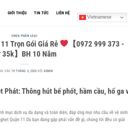
Ủ
GIỚI THIỆU
TIN TỨC
LIÊN HỆ
Vietnamese
CHƯA PHÂN LOẠI
11 Trọn Gói Giá Rẻ
【0972 999 373 -
ừ 35k】BH 10 Năm
NG VÀO
19 THÁNG 5, 2026
BỞI
ADMIN
ệt Phát: Thông hút bể phốt, hầm cầu, hố ga 
nh mục dịch vụ đa dạng và toàn diện, đáp ứng mọi nhu cầu về vệ sinh
ghẹt Quận 11
Dù bạn đang gặp phải vấn đề gì, chúng tôi đều có giải