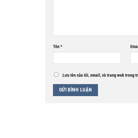
Tên
*
Ema
Lưu tên của tôi, email, và trang web trong t