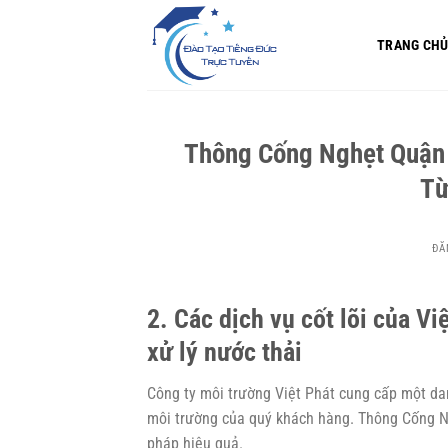
Bỏ
qua
TRANG CH
nội
dung
Thông Cống Nghẹt Quận 
T
ĐĂ
2. Các dịch vụ cốt lõi của Vi
xử lý nước thải
Công ty môi trường Việt Phát cung cấp một da
môi trường của quý khách hàng.
Thông Cống N
pháp hiệu quả.