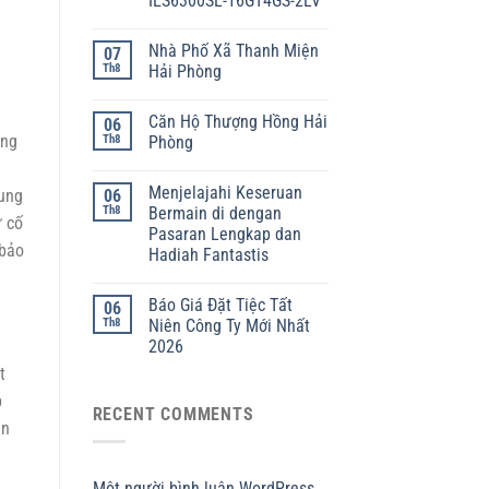
IES6300SL-16GT4GS-2LV
Nhà Phố Xã Thanh Miện
07
Th8
Hải Phòng
Căn Hộ Thượng Hồng Hải
06
ụng
Th8
Phòng
Menjelajahi Keseruan
xung
06
Th8
Bermain di dengan
ự cố
Pasaran Lengkap dan
 bảo
Hadiah Fantastis
Báo Giá Đặt Tiệc Tất
06
Th8
Niên Công Ty Mới Nhất
2026
t
p
RECENT COMMENTS
ên
Một người bình luận WordPress