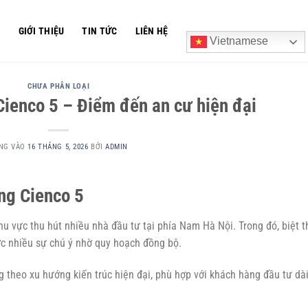
Ủ
GIỚI THIỆU
TIN TỨC
LIÊN HỆ
Vietnamese
CHƯA PHÂN LOẠI
Cienco 5 – Điểm đến an cư hiện đại
NG VÀO
16 THÁNG 5, 2026
BỞI
ADMIN
ng Cienco 5
u vực thu hút nhiều nhà đầu tư tại phía Nam Hà Nội. Trong đó, biệt t
 nhiều sự chú ý nhờ quy hoạch đồng bộ.
 theo xu hướng kiến trúc hiện đại, phù hợp với khách hàng đầu tư dà