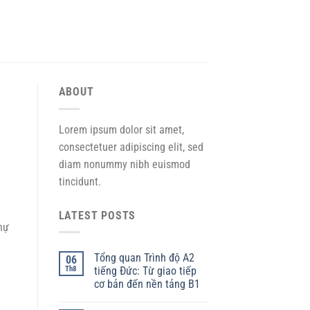
ABOUT
Lorem ipsum dolor sit amet,
consectetuer adipiscing elit, sed
diam nonummy nibh euismod
tincidunt.
LATEST POSTS
hự
Tổng quan Trình độ A2
06
Th8
tiếng Đức: Từ giao tiếp
i
cơ bản đến nền tảng B1