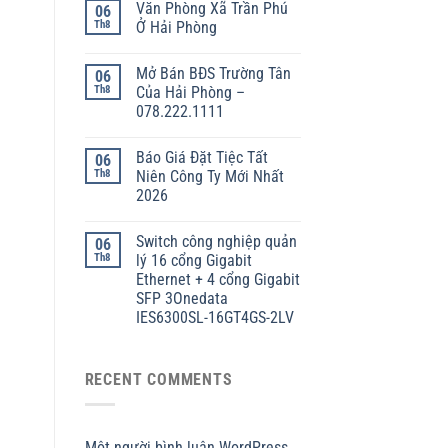
Văn Phòng Xã Trần Phú
06
Th8
Ở Hải Phòng
Mở Bán BĐS Trường Tân
06
Th8
Của Hải Phòng –
078.222.1111
Báo Giá Đặt Tiệc Tất
06
Th8
Niên Công Ty Mới Nhất
2026
Switch công nghiệp quản
06
Th8
lý 16 cổng Gigabit
Ethernet + 4 cổng Gigabit
SFP 3Onedata
IES6300SL-16GT4GS-2LV
RECENT COMMENTS
Một người bình luận WordPress