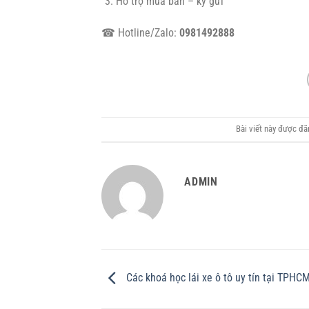
Hỗ trợ mua bán – ký gửi
☎ Hotline/Zalo:
0981492888
Bài viết này được đ
ADMIN
Các khoá học lái xe ô tô uy tín tại TPHC