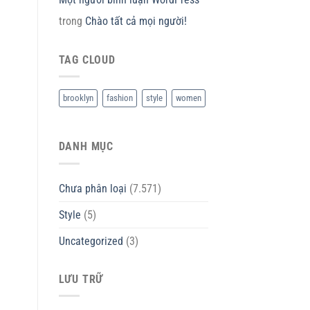
trong
Chào tất cả mọi người!
TAG CLOUD
brooklyn
fashion
style
women
DANH MỤC
Chưa phân loại
(7.571)
Style
(5)
Uncategorized
(3)
LƯU TRỮ