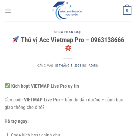
Bỏ
0
qua
nội
dung
CHƯA PHÂN LOẠI
Thú vị Acc Vietmap Pro – 0963138666
ĐĂNG VÀO
15 THÁNG 5, 2026
BỞI
ADMIN
Kích hoạt VIETMAP Live Pro uy tín
Cần code
VIETMAP Live Pro
– bản đồ dẫn đường + cảnh báo
giao thông cho ô tô?
Hỗ trợ ngay:
Code kích hoạt chính chủ