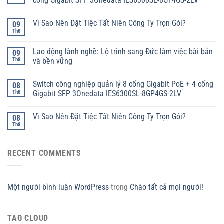
cổng Gigabit SFP 3Onedata IES6300SL-8GT4GS-2LV
Vì Sao Nên Đặt Tiệc Tất Niên Công Ty Trọn Gói?
09
Th8
Lao động lành nghề: Lộ trình sang Đức làm việc bài bản
09
Th8
và bền vững
Switch công nghiệp quản lý 8 cổng Gigabit PoE + 4 cổng
08
Th8
Gigabit SFP 3Onedata IES6300SL-8GP4GS-2LV
Vì Sao Nên Đặt Tiệc Tất Niên Công Ty Trọn Gói?
08
Th8
RECENT COMMENTS
Một người bình luận WordPress
trong
Chào tất cả mọi người!
TAG CLOUD